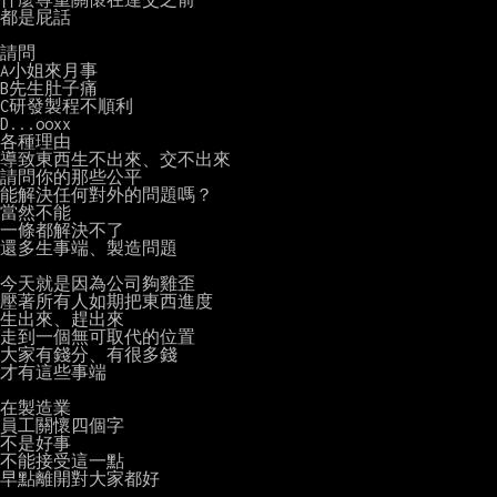
都是屁話

請問

A小姐來月事

B先生肚子痛

C研發製程不順利

D...ooxx

各種理由

導致東西生不出來、交不出來

請問你的那些公平

能解決任何對外的問題嗎？

當然不能

一條都解決不了

還多生事端、製造問題

今天就是因為公司夠雞歪

壓著所有人如期把東西進度

生出來、趕出來

走到一個無可取代的位置

大家有錢分、有很多錢

才有這些事端

在製造業

員工關懷四個字

不是好事

不能接受這一點

早點離開對大家都好
