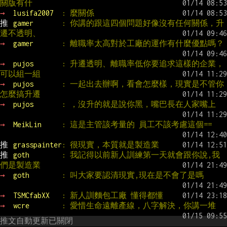
關版有什
→ 
lusifa2007  
: 麼關係
推 
gamer       
: 你講的跟這四個問題好像沒有任何關係，升
遷不透明、
→ 
gamer       
: 離職率太高對於工廠的運作有什麼優點嗎？
→ 
pujos       
: 升遷透明、離職率低你要追求這樣的企業，
可以組一組
→ 
pujos       
: 一起出去辦啊，看會怎麼樣，現實是不管你
怎麼搞升遷
→ 
pujos       
: ，沒升的就是說你黑，嘴巴長在人家嘴上
→ 
MeikLin     
: 這是主管該考量的 員工不該考慮這個==
推 
grasspainter
: 很現實，本質就是製造業
推 
goth        
: 我記得以前新人訓練第一天就會跟你說,我
們是製造業
→ 
goth        
: 叫大家要認清現實,現在是不會了是嗎
→ 
TSMCfabXX   
: 新人訓麵包工廠 懂得都懂
→ 
wcre        
: 愛惜生命遠離產線，八字解決，你講一堆
推文自動更新已關閉