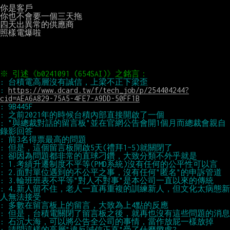
你是客戶

你也不會要一個三天拖

四天出異常的供應商

照樣電爆啦

: 
https://www.dcard.tw/f/tech_job/p/254404244?
cid=AEA6A829-75A5-4FE7-A9DD-50FF1B
: "與總裁對話的留言板"並在官網公告會開1個月而總裁會親自
: 4.新人留不住，老人一直再重複的訓練新人，但文化太病態新