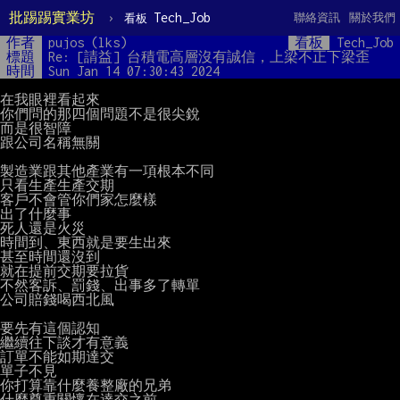
批踢踢實業坊
›
Tech_Job
聯絡資訊
關於我們
看板
作者
pujos (lks)
看板
Tech_Job
標題
Re: [請益] 台積電高層沒有誠信，上梁不正下梁歪
時間
Sun Jan 14 07:30:43 2024
在我眼裡看起來

你們問的那四個問題不是很尖銳

而是很智障

跟公司名稱無關

製造業跟其他產業有一項根本不同

只看生產生產交期

客戶不會管你們家怎麼樣

出了什麼事

死人還是火災

時間到、東西就是要生出來

甚至時間還沒到

就在提前交期要拉貨

不然客訴、罰錢、出事多了轉單

公司賠錢喝西北風

要先有這個認知

繼續往下談才有意義

訂單不能如期達交

單子不見

你打算靠什麼養整廠的兄弟

什麼尊重關懷在達交之前
