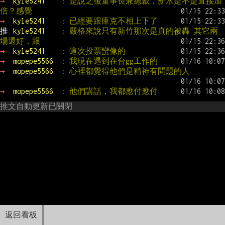
→ 
kyle5241    
: 是說之後董事長兼總裁，薪水是不是直接加
倍？感覺
→ 
kyle5241    
: 已經要跟庫克不相上下了
推 
kyle5241    
: 嚴格來說只有新竹那次是真的被轟 其它兩
場還好，跟
→ 
kyle5241    
: 這次投票蠻像的
→ 
mopepe5566  
: 我現在遇到在台gg工作的
→ 
mopepe5566  
: 心裡都覺得他們是精神有問題的人
→ 
mopepe5566  
: 他們講話，我都應付應付
推文自動更新已關閉
返回看板