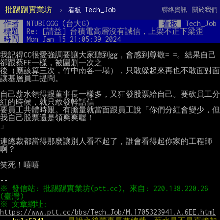
批踢踢實業坊
›
Tech_Job
聯絡資訊
關於我們
看板
作者
NTUBIGGG (台大G)
看板
Tech_Job
標題
Re: [請益] 台積電高層沒有誠信，上梁不正下梁歪
時間
Mon Jan 15 21:05:39 2024
我記得CC很愛強調要讓大家聽到gg，會感到尊敬= =。結果自己
卻跟蔡EE一樣，被圍剿一次之

後（應該算三次，竹中南各一場），只敢躲起來再也不敢面對面
讓基層員工提問。

自己薪水領得跟董事長一樣多，又狂發股票給自己。要砍員工分
紅的時候，就只敢發幹話信

要員工共體時艱。有膽量就當面跟員工說「你們分紅會變少，但
我自己股票還是領爽爽喔！

」

連總裁都當得那麼讓別人看不起了，誰會看得起你家的工程師
啊？

笑死！嘻嘻

※ 發信站: 批踢踢實業坊(ptt.cc), 來自: 220.138.220.26 
※ 文章網址: 
https://www.ptt.cc/bbs/Tech_Job/M.1705323941.A.6EE.html