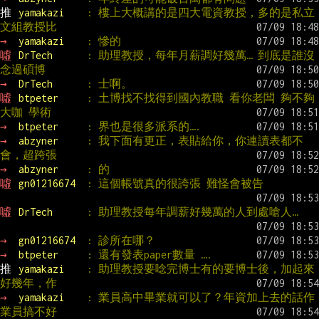
推 
yamakazi    
: 樓上大概講的是四大電資教授，多的是私立
文組教授比
→ 
yamakazi    
: 慘的
噓 
DrTech      
: 助理教授，每年月薪調好幾萬… 到底是誰沒
念過碩博
→ 
DrTech      
: 士啊。
噓 
btpeter     
: 土博找不找得到國內教職 看你老闆 夠不夠
大咖 學術
→ 
btpeter     
: 界也是很多派系的….
→ 
abzyner     
: 我下面有更正，表貼給你，你連讀表都不
會，超跨張
→ 
abzyner     
: 的
噓 
gn01216674  
: 這個帳號真的很誇張 難怪會被告
噓 
DrTech      
: 助理教授每年調薪好幾萬的人到處嗆人…
→ 
gn01216674  
: 診所在哪？
→ 
btpeter     
: 還有發表paper數量 ….
推 
yamakazi    
: 助理教授要唸完博士有的要博士後，加起來
好幾年，作
→ 
yamakazi    
: 業員高中畢業就可以了？年資加上去的話作
業員搞不好