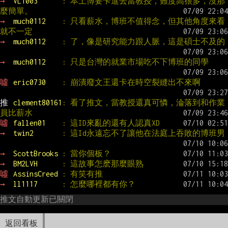
→ 
VL1003      
: 本土博要卡進去當教授，難度高很多，沒那
麼簡單。
→ 
much0112    
: 只看薪水，博班不值得念，但其他角度來看
就不一定
→ 
much0112    
: 了，像是研究能力跟人脈，這是碩士不及的
→ 
much0112    
: 只是台灣的就業市場吃不下博班的同學
噓 
eric0730    
: 崩潰廢文王還卡在時空裂縫出不來啊
推 
clement80161
: 看了推文，當教授還真可憐，淪落到和作業
員比薪水
噓 
fallen01    
: 這ID來亂的還有人認真XD
→ 
twin2       
: 這Id永遠忘不了讓他在法庭上吞敗的博班男
→ 
ScottBrooks 
: 當你個板？
→ 
BM2LVH      
: 這故事怎麽那麼眼熟
噓 
AssinsCreed 
: 有笑有推
→ 
ll1117      
: 怎麼哪裡都有你？
推文自動更新已關閉
返回看板