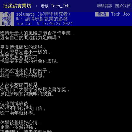
批踢踢實業坊
›
Tech_Job
聯絡資訊
關於我們
看板
作者
solumate (尼特學研究者)
看板
Tech_Job
標題
Re: 讀博班對就業的影響
時間
Tue Jul  9 17:46:27 2024
唸博班最大的風險是能否準時畢業，

還有自己的調適能力足夠嗎？

畢竟博班碩班的環境，

和大學是完全不一樣的，

需要更多元的能力，

也需要更高階的社會化表現。

我常說博休待十的例子，

就是一個很好的省思。

人家名校熱門科系，

強調自己大學拿過好幾次書卷獎，

足以證明其很聰明很認真。

但唸到博班後，

卻很不開心很沒自信，

唸了兩年就休學。

休學後整理好心情，

企圖心依然很強，

說要轉財工或者考精算師，
