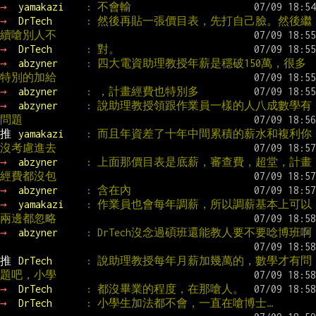
→ 
yamakazi    
: 不會輸
→ 
DrTech      
: 然後再貼一張價目表，先打自己臉。然後繼
續嗆別人不
→ 
DrTech      
: 對。
→ 
abzyner     
: 四大電資助理教授年薪是穩破150萬，很多
特別的加給
→ 
abzyner     
: ，計畫經費也特別多
→ 
abzyner     
: 說助理教授領跟作業員一樣的人八成數學有
問題
推 
yamakazi    
: 而且年資差了十年中間累積的薪水和複利你
沒考慮進去
→ 
abzyner     
: 上面那價目表是底薪，審查費，超堂，計畫
經費都沒包
→ 
abzyner     
: 含在內
→ 
yamakazi    
: 作業員也會每年調薪，所以調薪基本上可以
兩邊都忽略
→ 
abzyner     
: DrTech沒念過碩班還能教人要不要唸博班啊
推 
DrTech      
: 說助理教授每年月薪加幾萬的，數學才有問
題吧，小學
→ 
DrTech      
: 都沒畢業的程度，在那嗆人。
→ 
DrTech      
: 小學生加法都不會，一直在嗆博士…