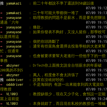
推 
yamakazi    
: 前二十年都說不準了還談到50歲以後
→ 
yamakazi    
: 二十年可能大學都倒一堆了
→ 
yueayase    
: 助理教授的問題不是薪水，而是要先想辦法
通過「六年
→ 
yueayase    
: 條款」
→ 
yueayase    
: 如果你發表不夠好，又沒人挺你，那學校可
以選擇用這
→ 
yueayase    
: 個把你頭路斷了
→ 
yueayase    
: 通常有些菜鳥會選擇去投靠學校的大老來幫
忙，但通常
→ 
yueayase    
: 也會被要求要幫大老進行一些他手下的一些
事務
→ 
abzyner     
: DrTech你上面推文說全台領薪水的年薪破
200萬的不到5
→ 
abzyner     
: 萬人，程度會不會太誇張了
推 
odddriver   
: 說實在沒啥好吵的
→ 
odddriver   
: 不是海歸的 有誰一出來能拿到四大電資助
理教授
→ 
VL1003      
: 教授缺很少，現在又少子化，會預設一定能
當上這前提
→ 
VL1003      
: 本身就錯了，而且現在私校的教授也一堆喊