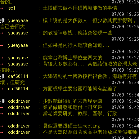
苦的。
→ 
sc1         
: 土博碩去做不用碩博就能做的事情
推 
yueayase    
: 樓上說的是大多數人，但少數其實辦得到，
自己去四大
→ 
yueayase    
: 的教授陣容找，應該會發現一些
→ 
yueayase    
: 但如果是內行人應該會知道...
→ 
yueayase    
: 能拿台灣博士學位去四大的
→ 
yueayase    
: 背後大多數都有... 某個該領域的台灣大老
撐腰...
推 
daf60114    
: 大學遇到的土博教授都很會教，海龜有好有
壞，但研究
→ 
daf60114    
: 方面或學生要出國可能就有點差了
推 
odddriver   
: 少數能辦得到的去業界更賺
→ 
odddriver   
: 業界做研發和應付上司客戶
→ 
odddriver   
: 當老師要研究、教課、產學、行政
→ 
odddriver   
: 暑假還要跟碩士生meeting
→ 
odddriver   
: 不是大眾以為跟著國高中老師放寒暑假那種