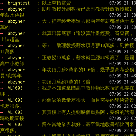
→ 
brightest   
: 以上單指電資
→ 
abzyner     
: 助理教授升副教授已及副教授升政教授那2
年薪水跳很
→ 
abzyner     
: 大，把年終考率進去那兩年年薪都是跳十多
萬的
→ 
abzyner     
: 就算只算底薪（還沒算計畫經費、審查費，
上課超堂
→ 
abzyner     
: 等），助理教授薪水頂月薪10萬多，副教授
11萬多，
→ 
abzyner     
: 正教授13萬多，薪水就已經非常高了，是國
高中小教師
→ 
abzyner     
: 年功頂月薪8萬多的1.6倍，幾乎是高考公務
員7職等年
→ 
abzyner     
: 功頂月薪約7萬的1.9倍
→ 
VL1003      
: 我是不知道拿國高中教師類比教授的意義在
哪...
→ 
VL1003      
: 那個缺的數量差很大，而且需要的學術背景
也差很多。
→ 
VL1003      
: 其實樓上有人提到幾個重點阿，要錢的話海
歸乾脆直接
→ 
VL1003      
: 留在當地業界就好，甚至當地教書都比回來
爽很多。