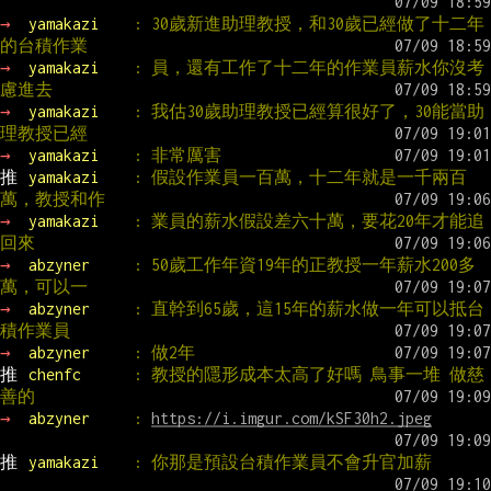
→ 
yamakazi    
: 30歲新進助理教授，和30歲已經做了十二年
的台積作業
→ 
yamakazi    
: 員，還有工作了十二年的作業員薪水你沒考
慮進去
→ 
yamakazi    
: 我估30歲助理教授已經算很好了，30能當助
理教授已經
→ 
yamakazi    
: 非常厲害
推 
yamakazi    
: 假設作業員一百萬，十二年就是一千兩百
萬，教授和作
→ 
yamakazi    
: 業員的薪水假設差六十萬，要花20年才能追
回來
→ 
abzyner     
: 50歲工作年資19年的正教授一年薪水200多
萬，可以一
→ 
abzyner     
: 直幹到65歲，這15年的薪水做一年可以抵台
積作業員
→ 
abzyner     
: 做2年
推 
chenfc      
: 教授的隱形成本太高了好嗎 鳥事一堆 做慈
善的
→ 
abzyner     
: 
https://i.imgur.com/kSF30h2.jpeg
推 
yamakazi    
: 你那是預設台積作業員不會升官加薪