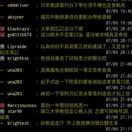
→ 
odddriver   
: 日常教課看到台下學生滑手機也是會氣死
→ 
abzyner     
: 國高中教師暑假也要配合學校暑輔
噓 
blackrays   
: 大家都忘記這ID了喔
噓 
gn01216674  
: 這ID根本不是要討論 還沒被水桶真是奇怪
推 
Lipraxde    
: 以為你好不容易要正經給建議了，又是休十
紀念筆記
推 
brightest   
: 教授就像老了回報更少的醫生吧
→ 
una283      
: 真佩服每次都能寫一堆文章來偷臭
→ 
una283      
: 起手式改一下吧看到書卷就知道要查看ID惹
→ 
una283      
: 練習一下張阿月紅茶冰要看到後面才知上當
噓 
Narcissussss
: 看到一半覺得很熟悉==
推 
star99      
: 國立大學教授是公務人員 怎麼可能每年調
破萬
→ 
brightest   
: 助教超血汗 升上教授爽但難比醫生多