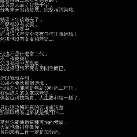
還長篇大論了好幾千字，

分析未來出路發展、完整考試策略。

結果10年後過去了，

什麼都沒有改變，

他還是待業中，

而且這10年完全沒有任何正職經驗！

然後也沒有女友和老婆……

他也不是什麼富二代，

不工作爽爽玩，

父母都是中產階級，

就是保證餓不死有房間住而已。

所以我就在想，

如果不要唸那個博班，

他現在可能就是年薪300+的工程師，

有個漂亮的女友或老婆，

像各位科技新貴、人生勝利組一樣了。

只能說唸博班真的要考慮清楚，

那個環境看起來就是很可怕……

當然你能通過這種可怕的考驗，

大家也會很尊敬你，

長期來看工作一定是加分的。
