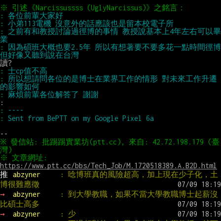
: 之前有和教授討論過徑博的事情 教授說基本上4年左右可以畢
: 因為碩班大概也要2.5年 所以有想著要不要多花一點時間徑博 
: 所以想請問各位的是博士在業界工作的情形 對未來工作升遷
※ 發信站: 批踢踢實業坊(ptt.cc), 來自: 42.72.198.179 (臺
※ 文章網址: 
https://www.ptt.cc/bbs/Tech_Job/M.1720518389.A.B2D.html
推 
abzyner     
: 唸博班真的風險超高，加上現在少子化，土
博很難應徵
→ 
abzyner     
: 到大學教職，如果不當大學教職博士起薪沒
比碩士高多
→ 
abzyner     
: 少