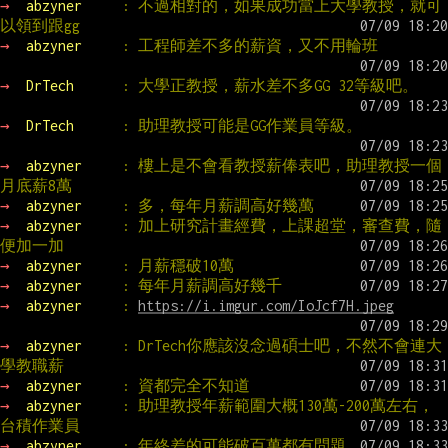
→ 
abzyner     
: 不過相對的，如果成功當上大學教授，就可
以領到跟gg
→ 
abzyner     
: 工程師差不多的薪資，又不用輪班
→ 
DrTech      
: 大學正教授，薪水差不多GG 32等級吧。
→ 
DrTech      
: 助理教授可能是GG作業員等級。
→ 
abzyner     
: 樓上是不會看教授薪俸表吧，助理教授一個
月底薪8萬
→ 
abzyner     
: 多，每年月薪調高好幾萬
→ 
abzyner     
: 加上研究計畫經費，上課超堂，審查費，隨
便加一加
→ 
abzyner     
: 月薪穩破10萬
→ 
abzyner     
: 每年月薪調高好幾千
→ 
abzyner     
: 
https://i.imgur.com/IoJcf7H.jpeg
→ 
abzyner     
: DrTech你應該沒念過碩士吧，不然不會連大
學教職薪
→ 
abzyner     
: 資都完全不知道
→ 
abzyner     
: 助理教授年薪範圍大概130萬-200萬左右，
台積作業員
→ 
abzyner     
: 年終差的可能破百萬都有問題