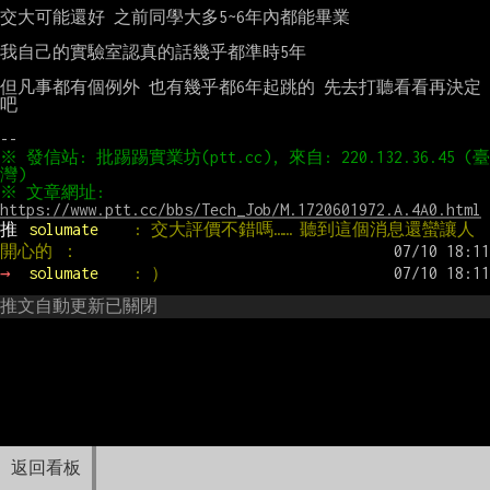
交大可能還好 之前同學大多5~6年內都能畢業

我自己的實驗室認真的話幾乎都準時5年

但凡事都有個例外 也有幾乎都6年起跳的 先去打聽看看再決定
吧

※ 發信站: 批踢踢實業坊(ptt.cc), 來自: 220.132.36.45 (臺
※ 文章網址: 
https://www.ptt.cc/bbs/Tech_Job/M.1720601972.A.4A0.html
推 
solumate    
: 交大評價不錯嗎…… 聽到這個消息還蠻讓人
開心的 ：
→ 
solumate    
: ）
推文自動更新已關閉
返回看板