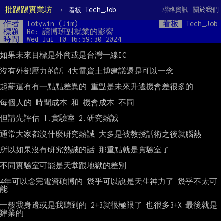
批踢踢實業坊
›
Tech_Job
聯絡資訊
關於我們
看板
作者
lotywin (Jim)
看板
Tech_Job
標題
Re: 讀博班對就業的影響
時間
Wed Jul 10 16:59:30 2024
如果未來目標是外商或是台灣一線IC

沒有外部壓力的話 4大電資土博建議還是可以一念

起薪還有有一點點差異的 重點是未來升遷機會差很多的

每個人的 時間成本 和 機會成本 不同

但請先評估 1.實驗室 2.研究熱誠

通常大家都沒什麼研究熱誠 大多是被教授話術之後就腦熱

所以如果沒有研究熱誠的話 那重點就是實驗室了

不同實驗室可能是天堂跟地獄的差別

4年可以念完電資碩博的 幾乎可以說是天生神力了 幾乎不太可
能

一般我身邊或是我聽到的 2+3就很極限了 也很多3+X 最後就是
肄業的
