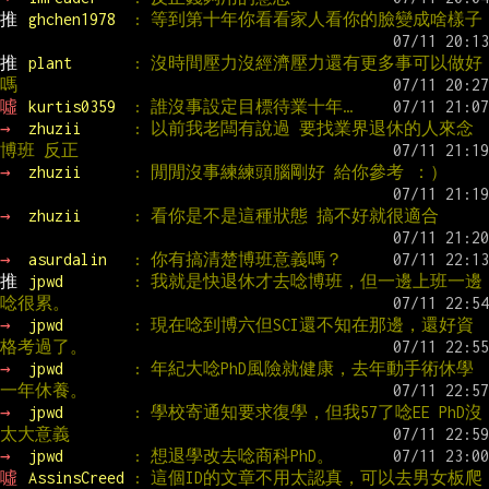
推 
ghchen1978  
: 等到第十年你看看家人看你的臉變成啥樣子
推 
plant       
: 沒時間壓力沒經濟壓力還有更多事可以做好
嗎
噓 
kurtis0359  
: 誰沒事設定目標待業十年…
→ 
zhuzii      
: 以前我老闆有說過 要找業界退休的人來念
博班 反正
→ 
zhuzii      
: 閒閒沒事練練頭腦剛好 給你參考 ：）
→ 
zhuzii      
: 看你是不是這種狀態 搞不好就很適合
→ 
asurdalin   
: 你有搞清楚博班意義嗎？
推 
jpwd        
: 我就是快退休才去唸博班，但一邊上班一邊
唸很累。
→ 
jpwd        
: 現在唸到博六但SCI還不知在那邊，還好資
格考過了。
→ 
jpwd        
: 年紀大唸PhD風險就健康，去年動手術休學
一年休養。
→ 
jpwd        
: 學校寄通知要求復學，但我57了唸EE PhD沒
太大意義
→ 
jpwd        
: 想退學改去唸商科PhD。
噓 
AssinsCreed 
: 這個ID的文章不用太認真，可以去男女板爬