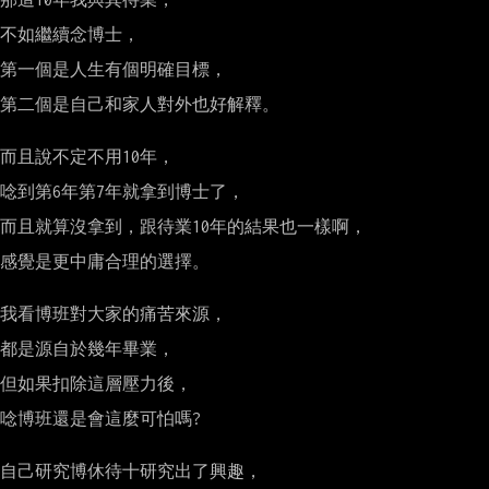
不如繼續念博士，

第一個是人生有個明確目標，

第二個是自己和家人對外也好解釋。

而且說不定不用10年，

唸到第6年第7年就拿到博士了，

而且就算沒拿到，跟待業10年的結果也一樣啊，

感覺是更中庸合理的選擇。

我看博班對大家的痛苦來源，

都是源自於幾年畢業，

但如果扣除這層壓力後，

唸博班還是會這麼可怕嗎?

自己研究博休待十研究出了興趣，
