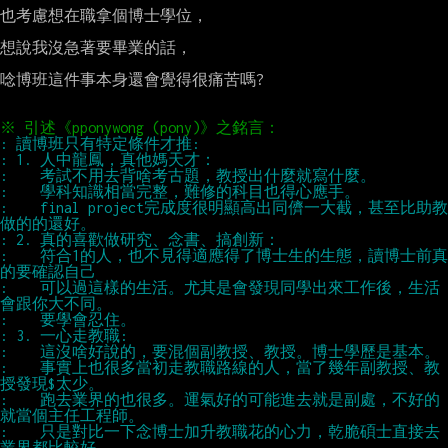
也考慮想在職拿個博士學位，

想說我沒急著要畢業的話，

唸博班這件事本身還會覺得很痛苦嗎?

:    final project完成度很明顯高出同儕一大截，甚至比助教
:    符合1的人，也不見得適應得了博士生的生態，讀博士前真
:    可以過這樣的生活。尤其是會發現同學出來工作後，生活
:    事實上也很多當初走教職路線的人，當了幾年副教授、教
:    跑去業界的也很多。運氣好的可能進去就是副處，不好的
:    只是對比一下念博士加升教職花的心力，乾脆碩士直接去