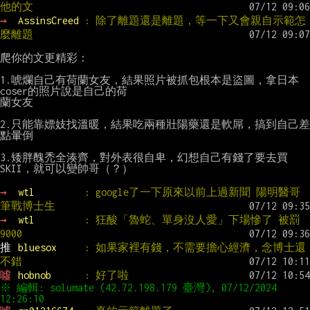
他的文
→ 
AssinsCreed 
: 除了離題還是離題，等一下又會親自示範怎
麼離題
爬你的文更精彩：

1.唬爛自己有荷蘭女友，結果照片被抓包根本是盜圖，拿日本
coser的照片說是自己的荷

蘭女友

2.只能靠嫖妓找溫暖，結果吃兩種壯陽藥還是軟屌，搞到自己差
點暈倒

3.矮胖醜禿全湊齊，對外表很自卑，幻想自己有錢了要去買
SKII，就可以變帥哥（？）

→ 
wtl         
: google了一下原來以前上過新聞 陽明醫哥
筆戰博士生
→ 
wtl         
: 狂酸「魯蛇、單身沒人愛」下場慘了 被罰
9000
推 
bluesox     
: 如果家裡有錢，不需要擔心經濟，念博士還
不錯
噓 
hobnob      
: 好了啦
※ 編輯: solumate (42.72.198.179 臺灣), 07/12/2024 