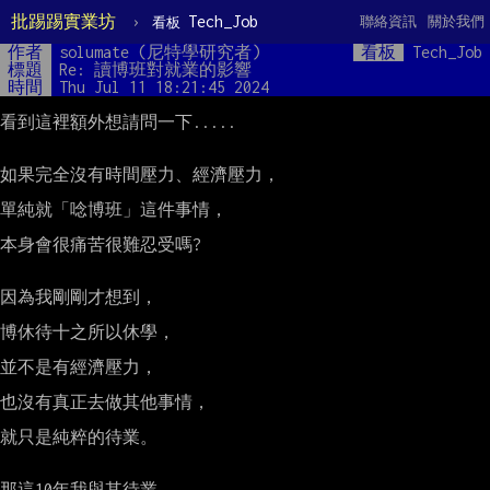
批踢踢實業坊
›
Tech_Job
聯絡資訊
關於我們
看板
作者
solumate (尼特學研究者)
看板
Tech_Job
標題
Re: 讀博班對就業的影響
時間
Thu Jul 11 18:21:45 2024
看到這裡額外想請問一下.....

如果完全沒有時間壓力、經濟壓力，

單純就「唸博班」這件事情，

本身會很痛苦很難忍受嗎?

因為我剛剛才想到，

博休待十之所以休學，

並不是有經濟壓力，

也沒有真正去做其他事情，

就只是純粹的待業。

那這10年我與其待業，
