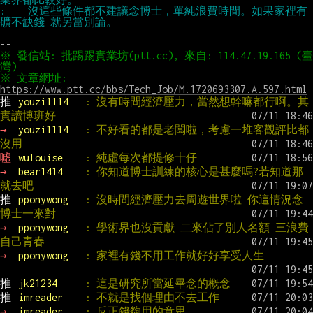
:    沒這些條件都不建議念博士，單純浪費時間。如果家裡有
※ 發信站: 批踢踢實業坊(ptt.cc), 來自: 114.47.19.165 (臺
※ 文章網址: 
https://www.ptt.cc/bbs/Tech_Job/M.1720693307.A.597.html
推 
youzi1114   
: 沒有時間經濟壓力，當然想幹嘛都行啊。其
實讀博班好
→ 
youzi1114   
: 不好看的都是老闆啦，考慮一堆客觀評比都
沒用
噓 
wulouise    
: 純虛每次都提修十仔
→ 
bear1414    
: 你知道博士訓練的核心是甚麼嗎?若知道那
就去吧
推 
pponywong   
: 沒時間經濟壓力去周遊世界啦 你這情況念
博士一來對
→ 
pponywong   
: 學術界也沒貢獻 二來佔了別人名額 三浪費
自己青春
→ 
pponywong   
: 家裡有錢不用工作就好好享受人生
推 
jk21234     
: 這是研究所當延畢念的概念
推 
imreader    
: 不就是找個理由不去工作
→ 
imreader    
: 反正錢夠用的意思