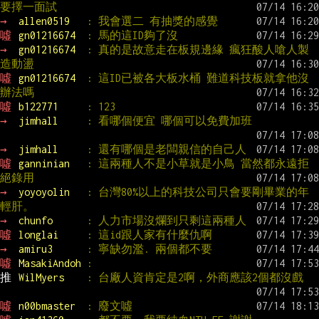
要擇一面試
→ 
allen0519   
: 我會選二 有抽獎的感覺
噓 
gn01216674  
: 馬的這ID夠了沒
→ 
gn01216674  
: 真的是故意走在板規邊緣 瘋狂酸人嗆人製
造動盪
噓 
gn01216674  
: 這ID已被各大板水桶 難道科技板就拿他沒
辦法嗎
噓 
b122771     
: 123
→ 
jimhall     
: 看哪個便宜 哪個可以免費加班
→ 
jimhall     
: 還有哪個是老闆親信的自己人
噓 
ganninian   
: 這兩種人不是小草就是小鳥 當然都永遠拒
絕錄用
→ 
yoyoyolin   
: 台灣80%以上的科技公司只會要剛畢業的年
輕肝。
→ 
chunfo      
: 人力市場沒爛到只剩這兩種人
噓 
longlai     
: 這id跟人家有什麼仇啊
→ 
amiru3      
: 寧缺勿濫. 兩個都不要
噓 
MasakiAndoh 
:
推 
WilMyers    
: 台廠人資肯定是2啊，外商應該2個都沒戲
噓 
n00bmaster  
: 廢文噓