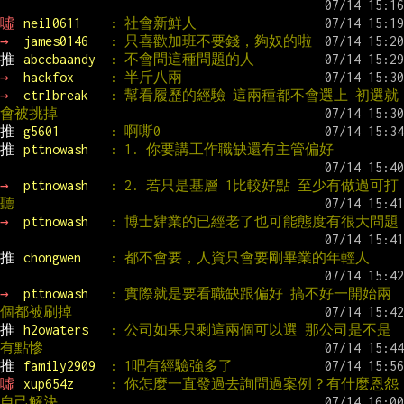
噓 
neil0611    
: 社會新鮮人
→ 
james0146   
: 只喜歡加班不要錢，夠奴的啦
推 
abccbaandy  
: 不會問這種問題的人
→ 
hackfox     
: 半斤八兩
→ 
ctrlbreak   
: 幫看履歷的經驗 這兩種都不會選上 初選就
會被挑掉
推 
g5601       
: 啊嘶0
推 
pttnowash   
: 1. 你要講工作職缺還有主管偏好
→ 
pttnowash   
: 2. 若只是基層 1比較好點 至少有做過可打
聽
→ 
pttnowash   
: 博士肄業的已經老了也可能態度有很大問題
推 
chongwen    
: 都不會要，人資只會要剛畢業的年輕人
→ 
pttnowash   
: 實際就是要看職缺跟偏好 搞不好一開始兩
個都被刷掉
推 
h2owaters   
: 公司如果只剩這兩個可以選 那公司是不是
有點慘
推 
family2909  
: 1吧有經驗強多了
噓 
xup654z     
: 你怎麼一直發過去詢問過案例？有什麼恩怨
自己解決，