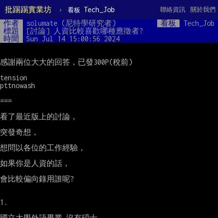
批踢踢實業坊
›
Tech_Job
聯絡資訊
關於我們
看板
作者
solumate (尼特學研究者)
看板
Tech_Job
標題
[討論] 人資比較喜歡哪種應徵者?
時間
Sun Jul 14 15:00:56 2024
感謝兩位大大的回答，已發300P(稅前)

tension

pttnowash

===

看了最近版上的討論，

突發奇想，

想問以各位的工作經驗，

如果你是人資的話，

會比較偏向錄用誰呢?

1.

國立大學外語畢業 沒有碩士
