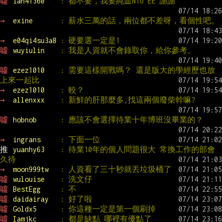
噓 
ian41360    
: 都不要，我要純血NTU EE 謝謝
→ 
exine       
: 薪水三萬的話，兩位都不差呀，看個性吧。
→ 
e04qi4su3a8 
: 硬要選一定是1
噓 
wuyiulin    
: 我是人資就不會錄取你，給你參考。
噓 
ezez1010    
: 需要這樣開戰嗎？ 還是版大的學經歷也放
上來一起比
→ 
ezez1010    
: 較？
→ 
allenxxx    
: 新鮮的肝那麼多,找這兩個廢柴幹嘛?
噓 
hobnob      
: 應該不會選擇待業十年博班沒畢業的？
→ 
ingrans     
: 下面一位
推 
yuanhy63    
: 待業10年的個人問題很大 常換工作的部會
久待
→ 
moon999tw   
: 人資看了三十秒就丟垃圾桶了
噓 
wulouise    
: 洗文仔
噓 
BestEgg     
: 不
噓 
daidairay   
: 好了啦
噓 
Goldx5      
: 你這種一定是第一個刷掉
噓 
Iamjkc      
: 都是缺點 哪裡有優點了