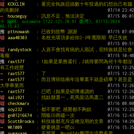
噓 
KCKCLIN     
: 看完全執政惡搞數十年投過的幻想自己有腦
的先刪掉
→ 
houseguy    
: 訊息不足，無法決定
※ 編輯: solumate (122.121.70.91 臺灣), 07/15/2024 
推 
pttnowash   
: 已收到批幣 謝謝
噓 
aaa40303    
: 名校光環頂多給你2-3年寬限期 早已失效
噓 
randystock  
: 人資不會找有病的人面試，尼特族就是社會
毒瘤
推 
raxt577     
: 1如果是業務還行，2就得要問為何十年都沒
有工作經歷
→ 
raxt577     
: 了
→ 
raxt577     
: 而且博班唸兩年沒畢業不就是碩畢？甚至是
大學畢業而
→ 
raxt577     
: 已吧（如果是碩博連讀的
噓 
sali921     
: 找奴隸選一，死馬當活馬選二
噓 
checkmarx   
: 。
推 
xoy232      
: 都不要吧 感覺都不夠奴
噓 
gn01216674  
: 鬧板ID再噓一次
噓 
ScottBrooks 
: 科技板都充斥這種沒用的文章
→ 
WK1009      
: 硬要挑是一吧cc
推 
yueayase    
: 不簡單，@xup654z整理出這麼多篇