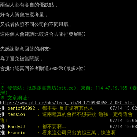
兩個人都有各自的優缺點，

好奇人資會怎麼考量，

又或者依照不同公司的不同風氣，

這兩個人會建議比較適合去哪裡發展呢?

先感謝願意回答的網友~

為了避免被當鬧版，

會挑出認真回答者贈送300P幣(最多2位)

※ 發信站: 批踢踢實業坊(ptt.cc), 來自: 114.47.19.165 (臺
※ 文章網址: 
https://www.ptt.cc/bbs/Tech_Job/M.1720940458.A.DEC.html
推 
xeriof95092 
: 都不要 反正還有其他人
推 
tension     
: 這兩種真的會都不想要欸 勉強一定得選會
選1
推 
HardyJJ     
: 都不要啊….
推 
Francix     
: 看來這公司只出的起三萬，快逃啊