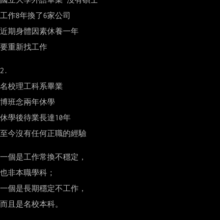
工作8年換了6家公司

近期身體因素休養一年

要重新找工作

2.

名校理工科系畢業

博班念兩年休學

休學後待業長達10年

至今沒有任何正職的經驗

一個是工作常換不穩定，

也非本職學科；

一個是長期穩定不工作，

而且是名校本科。
