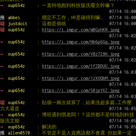
→ 
xup654z     
: 一直特地跑到科技版洗廢文幹嘛？
推 
abbei       
: 穩定不工作，HR是碰得到嘛。
噓 
justdoit    
: 這都是個啥
噓 
xup654z     
: 
https://i.imgur.com/mBGyhKW.jpeg
→ 
xup654z     
: 
https://i.imgur.com/Hb6p6Gq.jpeg
→ 
xup654z     
: 
https://i.imgur.com/V8z7I9H.jpeg
→ 
xup654z     
: 
https://i.imgur.com/1fZBDUU.jpeg
→ 
xup654z     
: 
https://i.imgur.com/1zXOObM.jpeg
→ 
xup654z     
: 
https://i.imgur.com/S0jpYXZ.jpeg
噓 
xup654z     
: 貼個一兩次就算了，結果洗超多篇…工作壓
力大還是
→ 
xup654z     
: 博班遇到慣老闆！？這些都不是特地到科技
版洗文能
→ 
xup654z     
: 解決的
推 
allen0519   
: 不管是不是人資應該都不會選 但如果一定