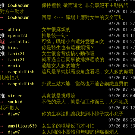
推 
CowBaoGan   
: 保持禮貌 敬而遠之 非公事絕不主動搭話 
對方主動才
→ 
CowBaoGan   
: 回應 <--- 職場上應對女生的安全守則
→ 
ahliu       
: 女生很麻煩的
推 
sperm123    
: 推最後一句~
噓 
iamfatfat   
: 可憐，職場小白還好意思po文
推 
hips        
: 你是醫生也有這種煩惱？
推 
fanix21     
: 女生很會背後搞小動作喔
→ 
fanix21     
: 就看過自己同事被排擠霸凌的
→ 
Arpia       
: 遠離女人多的地方
→ 
mangoldfish 
: 這只是單純以霸凌角度看吧，女人多的職場
比較怕八
→ 
mangoldfish 
: 卦跟三姑六婆，當然也不適合鋼鐵直男們
推 
virleo      
: 其實就是挑環境
→ 
smikid      
: 不做的最大，就是個工作而已，人不犯我，
我不欺人
→ 
djww7       
: 你的生存法則讓我想到小祿子或小允子
→ 
ambitious530
: 女生多的職場反而才可怕
→ 
djww7       
: 女人間的小團體和無聊的碎嘴很煩人