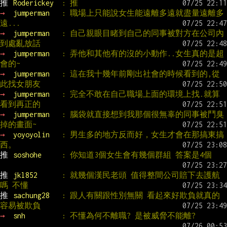
推 
Roderickey  
: 推
→ 
jumperman   
: 職場上只能說女生能遠離多遠就盡量遠離多
遠...
→ 
jumperman   
: 自己親眼目睹到自己的同事被對方在公司內
到處亂放話
→ 
jumperman   
: 弄他和其他有的沒的小動作..女生真的是超
會的~
→ 
jumperman   
: 這在我十幾年前剛出社會的時候看到的,從
此找女朋友
→ 
jumperman   
: 完全不敢在自己職場上面的環境上找.就算
看到再正的
→ 
jumperman   
: 腦袋就直接想到我那個很無辜的同事被鬥臭
掉的畫面~
→ 
yoyoyolin   
: 男生多的地方反而好，女生才會在那搞東搞
西。
推 
soshohe     
: 你知道3個女生會有幾個群組 答案是4個
推 
jkl852      
: 就幾個漢民老頭 值得整間公司賠下去護航
嗎 不懂
推 
sachung28   
: 跟人有關跟性別無關 看起來好欺負就真的
容易被欺負
→ 
snh         
: 不懂為何不離職? 是被威脅不能離?