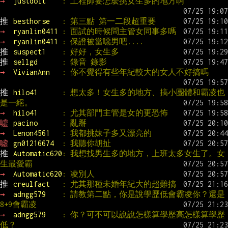
→ 
justdoit    
: 工程師要怎麼挑女生多的地方啊
推 
besthorse   
: 第三點 第一二段超重要
→ 
ryanlin0411 
: 面試的時候問主管女同事多嗎
→ 
ryanlin0411 
: 保證被當噁男吧....
推 
suspect1    
: 好好，女生多
推 
sellgd      
: 錄音 錄影
→ 
VivianAnn   
: 你不覺得有些年紀較大的女人不好搞嗎
推 
hilo41      
: 想太多！女生多的地方、搞小團體和霸凌也
是一絕。
→ 
hilo41      
: 尤其部門主管是女的更恐怖
噓 
pacino      
: 亂掰
→ 
Lenon4561   
: 我都挑妹子多又漂亮的
噓 
gn01216674  
: 我聽你胡扯
推 
Automatic620
: 我想找男生多的地方，上班太多女生了。女
生最愛霸
→ 
Automatic620
: 凌別人
推 
creulfact   
: 尤其那種未婚年紀大的超難搞
→ 
adngg579    
: 請教第二點，你是說學歷低會霸凌你？還是
8+9會霸凌
→ 
adngg579    
: 你？可不可以說說怎樣算學歷高怎樣算學歷
低？