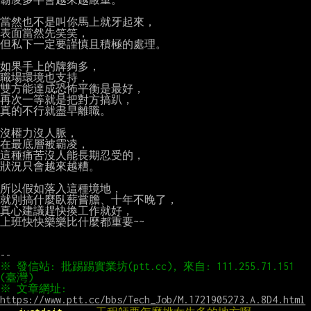
當然也不是叫你馬上就牙起來，

表面當然先笑笑，

但私下一定要謹慎且積極的處理。

如果手上的牌夠多，

職場環境也支持，

雙方能達成恐怖平衡是最好，

再次一等就是把對方搞趴，

真的不行就盡早離職。

沒權力沒人脈，

在最底層被霸凌，

這種痛苦沒人能長期忍受的，

狀況只會越來越糟。

所以假如落入這種境地，

就別搞什麼臥薪嘗膽、十年不晚了，

真心建議趕快換工作就好，

上班快快樂樂比什麼都重要~~

※ 發信站: 批踢踢實業坊(ptt.cc), 來自: 111.255.71.151 
※ 文章網址: 
https://www.ptt.cc/bbs/Tech_Job/M.1721905273.A.8D4.html