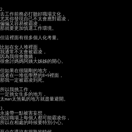
2.

去工作前務必打聽好職場文化，

尤其你發現自己不太會應對霸凌，

偏偏又容易被霸凌，

那就要更加慎選工作環境。

但這裡面有很多個人化考量。

比如在女人堆裡面，

我通常不太會被霸凌，

因為我很會撒嬌，

很會討媽媽阿姨大姊姊的開心。

但如果在很陽剛的地方，

或者在一堆低學歷的8+9裡面，

那我一定被霸凌到死。

所以我挑工作，

一定挑女生多的地方，

太man太煞氣的地方就盡量避開。

3.

永遠帶一點被害妄想，

假設職場上每個人都可能霸凌你，

所以在相處的時候要特別小心。

至少在還沒有很熟的時候，
