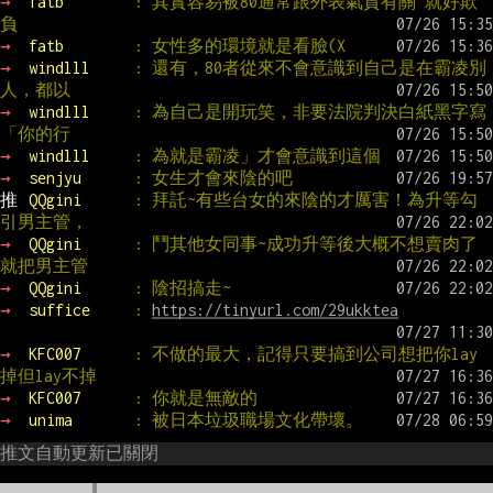
→ 
fatb        
: 其實容易被80通常跟外表氣質有關 就好欺
負
→ 
fatb        
: 女性多的環境就是看臉(X
→ 
windlll     
: 還有，80者從來不會意識到自己是在霸凌別
人，都以
→ 
windlll     
: 為自己是開玩笑，非要法院判決白紙黑字寫
「你的行
→ 
windlll     
: 為就是霸凌」才會意識到這個
→ 
senjyu      
: 女生才會來陰的吧
推 
QQgini      
: 拜託~有些台女的來陰的才厲害！為升等勾
引男主管，
→ 
QQgini      
: 鬥其他女同事~成功升等後大概不想賣肉了
就把男主管
→ 
QQgini      
: 陰招搞走~
→ 
suffice     
: 
https://tinyurl.com/29ukktea
→ 
KFC007      
: 不做的最大，記得只要搞到公司想把你lay
掉但lay不掉
→ 
KFC007      
: 你就是無敵的
→ 
unima       
: 被日本垃圾職場文化帶壞。
推文自動更新已關閉