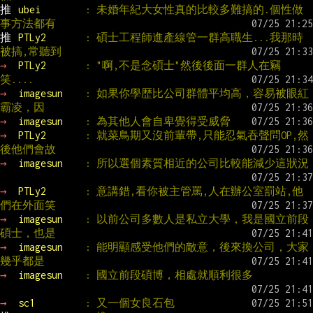
推 
ubei        
: 未婚年紀大女性真的比較多難搞的.個性做
事方法都有
推 
PTLy2       
: 碩士工程師進產線管一群高職生...我那時
被搞,常聽到
→ 
PTLy2       
: "啊,不是念碩士"然後後面一群人在竊
笑....
→ 
imagesun    
: 如果你學歴比公司群體平均高，容易被眼紅
霸凌，因
→ 
imagesun    
: 為其他人會自卑覺得受威脅
→ 
PTLy2       
: 就菜鳥期又沒前輩帶,只能忍氣吞聲問OP,然
後他們會故
→ 
imagesun    
: 所以選個素質相近的公司比較能減少這狀況
→ 
PTLy2       
: 意講錯,看你被主管罵,人在辦公室罰站,他
們在外面笑
→ 
imagesun    
: 以前公司多數人是私立大學，我是國立前段
碩士，也是
→ 
imagesun    
: 能明顯感受他們的敵意，後來換公司，大家
幾乎都是
→ 
imagesun    
: 國立前段碩博，相處就順利很多
→ 
sc1         
: 又一個女良石包