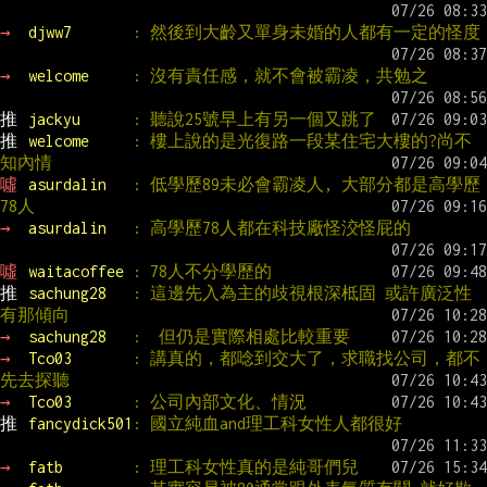
→ 
djww7       
: 然後到大齡又單身未婚的人都有一定的怪度
→ 
welcome     
: 沒有責任感，就不會被霸凌，共勉之
推 
jackyu      
: 聽說25號早上有另一個又跳了
推 
welcome     
: 樓上說的是光復路一段某住宅大樓的?尚不
知內情
噓 
asurdalin   
: 低學歷89未必會霸凌人, 大部分都是高學歷
78人
→ 
asurdalin   
: 高學歷78人都在科技廠怪洨怪屁的
噓 
waitacoffee 
: 78人不分學歷的
推 
sachung28   
: 這邊先入為主的歧視根深柢固 或許廣泛性
有那傾向
→ 
sachung28   
:  但仍是實際相處比較重要
→ 
Tco03       
: 講真的，都唸到交大了，求職找公司，都不
先去探聽
→ 
Tco03       
: 公司內部文化、情況
推 
fancydick501
: 國立純血and理工科女性人都很好
→ 
fatb        
: 理工科女性真的是純哥們兒