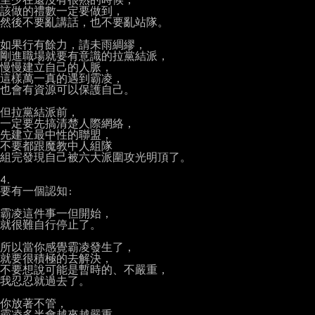
該做的禮數一定要做到，

然後不要亂講話，也不要亂站隊。

如果行有餘力，請未雨綢繆，

剛進職場就要有意識的拉黨結派，

慢慢建立自己的人脈，

這樣萬一真的遇到霸凌，

也會有資源可以保護自己。

但拉黨結派前，

一定要先搞清楚人際網絡，

先建立最中性的聯盟，

不要都跟魔教中人組隊

組完發現自己被六大派圍攻光明頂了。

4.

要有一個認知:

霸凌這件事一但開始，

就很難自行停止了。

所以當你感覺霸凌發生了，

就要很積極的去解決，

不要想說可能是暫時的、不嚴重，

我忍忍就過去了。

你放著不管，

霸凌多半會越來越嚴重。
