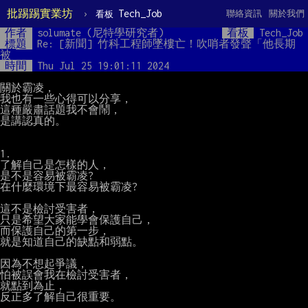
批踢踢實業坊
›
Tech_Job
聯絡資訊
關於我們
看板
作者
solumate (尼特學研究者)
看板
Tech_Job
標題
Re: [新聞] 竹科工程師墜樓亡！吹哨者發聲「他長期
被
時間
Thu Jul 25 19:01:11 2024
關於霸凌，

我也有一些心得可以分享，

這種嚴肅話題我不會鬧，

是講認真的。

1.

了解自己是怎樣的人，

是不是容易被霸凌?

在什麼環境下最容易被霸凌?

這不是檢討受害者，

只是希望大家能學會保護自己，

而保護自己的第一步，

就是知道自己的缺點和弱點。

因為不想起爭議，

怕被誤會我在檢討受害者，

就點到為止，

反正多了解自己很重要。
