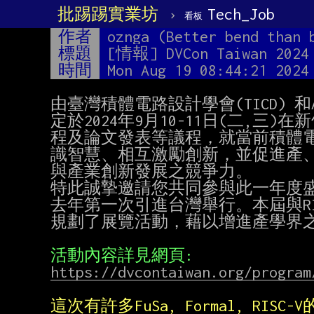
批踢踢實業坊
›
Tech_Job
看板
作者
oznga (Better bend than 
標題
[情報] DVCon Taiwan 2024
時間
Mon Aug 19 08:44:21 2024
由臺灣積體電路設計學會(TICD) 和Ac
定於2024年9月10-11日(二,
程及論文發表等議程，就當前積體電
識智慧、相互激勵創新，並促進產、
與產業創新發展之競爭力。

特此誠摯邀請您共同參與此一年度盛會
去年第一次引進台灣舉行。本屆與RISC
規劃了展覽活動，藉以增進產學界之
https://dvcontaiwan.org/program
這次有許多FuSa, Formal, R