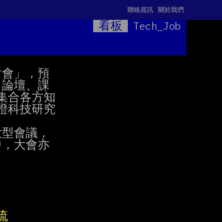
聯絡資訊
關於我們
看板
Tech_Job
討會」，預

論壇、課

合各方知

科技研究

型會議，

中，大會亦

流