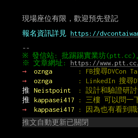
現場座位有限，歡迎預先登記

報名資訊詳見 
https://dvcontaiwa
※ 文章網址: 
https://www.ptt.cc
→ 
oznga       
: FB搜尋DVCon Ta
→ 
oznga       
: LinkedIn 搜尋D
推 
Neistpoint  
: 設計和驗證研
推 
kappasei417 
: 三樓 可以問
→ 
kappasei417 
: 因為也有看到
推文自動更新已關閉