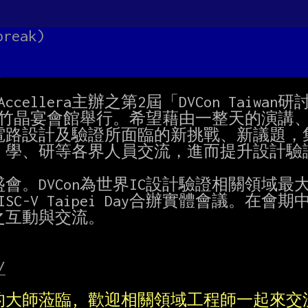
break)
cellera主辦之第2屆「DVCon Taiwan研
三)在新竹晶宴會館舉行。希望藉由一整天的演講、
路設計及驗證所面臨的新挑戰、新議題，集
學、研等各界人員交流，進而提升設計驗證
。DVCon為世界IC設計驗證相關領域最大
-V Taipei Day合辦實體會議。在會期
互動與交流。

/
ISC-V的大師蒞臨, 歡迎相關領域工程師一起來交