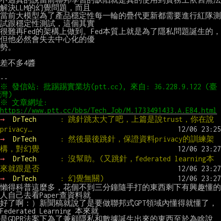
解決LLM的幻覺問題，而且

當前大模型為了產品穩定性每一輪的疊代更新都需要進行紅隊測
試跟穩定性測試，這個其實

很難再Fed的架構上做到。Fed本質上就是為了隱私問題誕生的，
但他必然會失去中心化的優

勢。

差不多4醬

※ 發信站: 批踢踢實業坊(ptt.cc), 來自: 36.228.9.122 (臺
灣)
※ 文章網址: 
https://www.ptt.cc/bbs/Tech_Job/M.1733491433.A.E84.html
→ 
DrTech      
: 跳針跳太大了吧，上篇是說trust，你在說
privacy…
→ 
DrTech      
: 然後最後跳針，保證資料privacy的訓練架
構，對幻覺
→ 
DrTech      
: 沒幫助。(又跳針，federated learning本
來就跟是否
→ 
DrTech      
: 幻覺無關)
懶得科普這麼多，花個不到三分鐘隨手打的東西剩下有興趣懂的
人自己去看Paper查資料就

好了啊：）新聞稿就說了是要做聯邦式GPT領域內懂得就懂了，
Federated Learning 本來就

是GDPR法案下為了兼顧隱私和數據誕生出來的東西至於為啥說