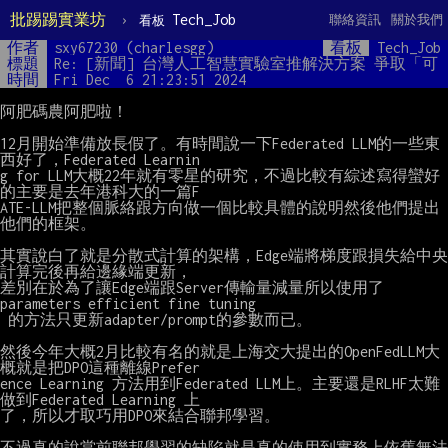
批踢踢實業坊
›
Tech_Job
聯絡資訊
關於我們
看板
作者
sxy67230 (charlesgg)
看板
Tech_Job
標題
Re: [新聞] 台灣人工智慧實驗室推解決方案 爭取「可
時間
Fri Dec  6 21:23:51 2024
阿肥碼農阿肥啦！

12月開始準備放長假了。有時間說一下Federated LLM的一些東
西好了，Federated Learnin

g for LLM大概22年就有零星的研究，不過比較有綜述寫得蠻好
的主要是去年港科大的一篇F

ATE-LLM把整個脈絡跟方向做一個比較具體的說明然後他們提出
他們的框架。

其實說白了就是分散式計算的架構，Edge端將梯度跟損失給中央
計算完後再給邊緣端更新，

差別在於為了讓Edge端跟Server傳輸量減量所以使用了
parameters efficient fine tuning

 的方法只更新adapter/prompt的參數而已。

然後今年大概2月比較有名的就是上海交大提出的OpenFedLLM大
概就是把DPO這種離線Prefer

ence Learning 方法用到Federated LLM上。主要還是RLHF太難
做到Federated Learning 上

了，所以才取巧用DPO來結合聯邦學習。

不過真的說當前聯邦學習的缺陷就是真的使用到實務上依舊無法