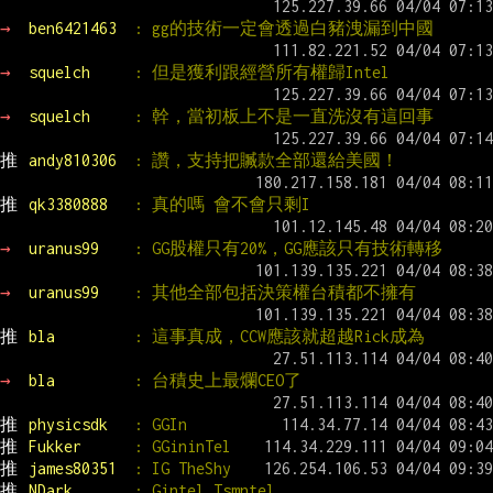
→ 
ben6421463  
: gg的技術一定會透過白豬洩漏到中國
→ 
squelch     
: 但是獲利跟經營所有權歸Intel
→ 
squelch     
: 幹，當初板上不是一直洗沒有這回事
推 
andy810306  
: 讚，支持把贓款全部還給美國！
推 
qk3380888   
: 真的嗎 會不會只剩I
→ 
uranus99    
: GG股權只有20%，GG應該只有技術轉移
→ 
uranus99    
: 其他全部包括決策權台積都不擁有
推 
bla         
: 這事真成，CCW應該就超越Rick成為
→ 
bla         
: 台積史上最爛CEO了
推 
physicsdk   
: GGIn
推 
Fukker      
: GGininTel
推 
james80351  
: IG TheShy
推 
NDark       
: Gintel Tsmntel