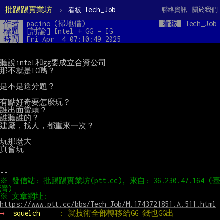
批踢踢實業坊
›
Tech_Job
聯絡資訊
關於我們
看板
作者
pacino (掃地僧)
看板
Tech_Job
標題
[討論] Intel + GG = IG
時間
Fri Apr  4 07:10:49 2025
聽說intel和gg要成立合資公司

那不就是IG嗎？

是不是送分題？

有點好奇要怎麼玩？

誰出面當頭？

誰聽誰的？

建廠，找人，都重來一次？

玩那麼大

真會玩

※ 發信站: 批踢踢實業坊(ptt.cc), 來自: 36.230.47.164 (臺
※ 文章網址: 
https://www.ptt.cc/bbs/Tech_Job/M.1743721851.A.511.html
→ 
squelch     
: 就技術全部轉移給GG 錢也GG出