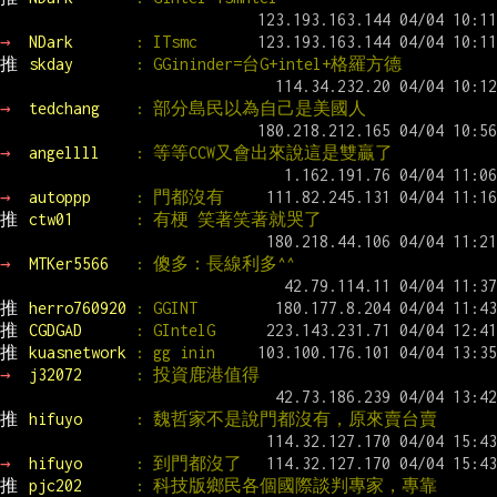
→ 
NDark       
: ITsmc
推 
skday       
: GGininder=台G+intel+格羅方德
→ 
tedchang    
: 部分島民以為自己是美國人
→ 
angellll    
: 等等CCW又會出來說這是雙贏了
→ 
autoppp     
: 門都沒有
推 
ctw01       
: 有梗 笑著笑著就哭了
→ 
MTKer5566   
: 傻多：長線利多^^
推 
herro760920 
: GGINT
推 
CGDGAD      
: GIntelG
推 
kuasnetwork 
: gg inin
→ 
j32072      
: 投資鹿港值得
推 
hifuyo      
: 魏哲家不是說門都沒有，原來賣台賣
→ 
hifuyo      
: 到門都沒了
推 
pjc202      
: 科技版鄉民各個國際談判專家，專靠