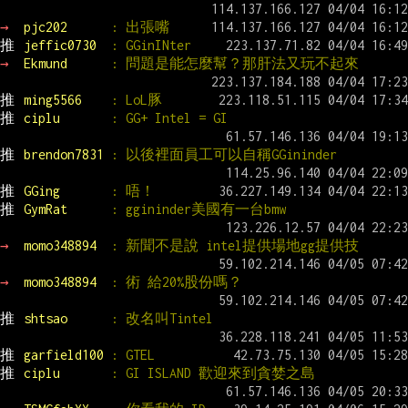
→ 
pjc202      
: 出張嘴
推 
jeffic0730  
: GGinINter
→ 
Ekmund      
: 問題是能怎麼幫？那肝法又玩不起來
推 
ming5566    
: LoL豚
推 
ciplu       
: GG+ Intel = GI
推 
brendon7831 
: 以後裡面員工可以自稱GGininder
推 
GGing       
: 唔！
推 
GymRat      
: ggininder美國有一台bmw
→ 
momo348894  
: 新聞不是說 intel提供場地gg提供技
→ 
momo348894  
: 術 給20%股份嗎？
推 
shtsao      
: 改名叫Tintel
推 
garfield100 
: GTEL
推 
ciplu       
: GI ISLAND 歡迎來到貪婪之島