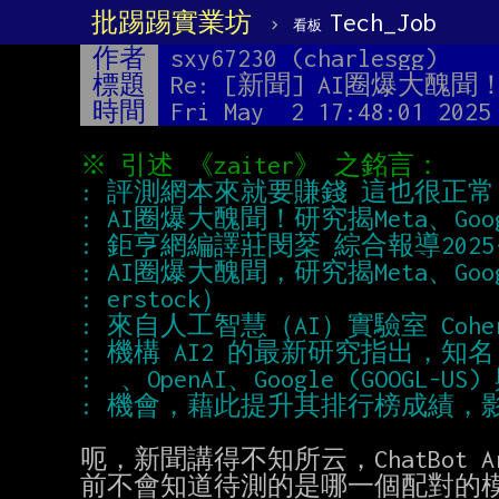
批踢踢實業坊
›
Tech_Job
看板
作者
sxy67230 (charlesgg)
標題
Re: [新聞] AI圈爆大醜聞！研
時間
Fri May  2 17:48:01 2025
※ 引述 《zaiter》 之銘言：
: 評測網本來就要賺錢 這也很正常
: AI圈爆大醜聞！研究揭Meta、Googl
: 鉅亨網編譯莊閔棻 綜合報導2025-05
: AI圈爆大醜聞，研究揭Meta、Googl
: erstock）
: 來自人工智慧（AI）實驗室 Coh
: 機構 AI2 的最新研究指出，知名 AI 
:  、OpenAI、Google (GOOG
: 機會，藉此提升其排行榜成績，
呃，新聞講得不知所云，ChatBot
前不會知道待測的是哪一個配對的模