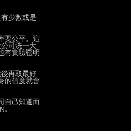
只有少數或是

率要公平。這

公司洗一大

有實驗證明

後再取最好

身的信度就會

自己知道而

。
