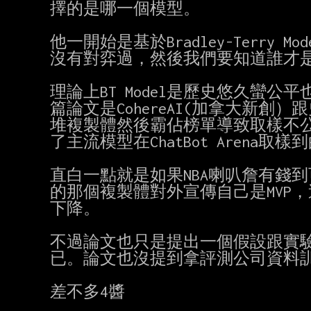
擇的是哪一個模型。

他一開始是基於Bradley-Terr
沒有對弈過，然後我們要知道誰才是
理論上BT Model是歷史悠久蠻
篇論文是CohereAI(加拿大新
堆複製體然後霸佔榜單導致取樣不公
了主流模型在ChatBot Arena取
直白一點就是如果NBA喇叭詹有錢
的那個複製體對外宣傳自己是MVP，
下降。

不過論文也只是提出一個假設跟實驗
已。論文也沒提到拿評測公司資料訓
差不多4醬
