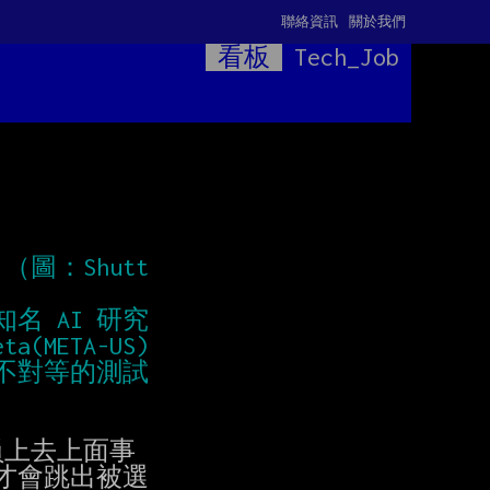
聯絡資訊
關於我們
看板
Tech_Job
。（圖：Shutt
名 AI 研究
(META-US)
司提供不對等的測試
員上去上面事

會跳出被選
