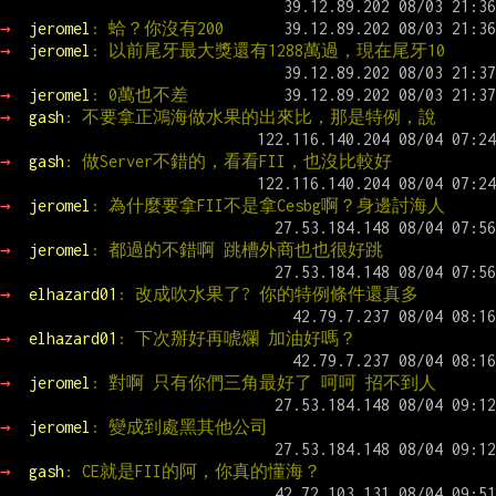
→ 
jeromel
: 蛤？你沒有200
→ 
jeromel
: 以前尾牙最大獎還有1288萬過，現在尾牙10
→ 
jeromel
: 0萬也不差
→ 
gash
: 不要拿正鴻海做水果的出來比，那是特例，說
→ 
gash
: 做Server不錯的，看看FII，也沒比較好
→ 
jeromel
: 為什麼要拿FII不是拿Cesbg啊？身邊討海人
→ 
jeromel
: 都過的不錯啊 跳槽外商也也很好跳
→ 
elhazard01
: 改成吹水果了? 你的特例條件還真多
→ 
elhazard01
: 下次掰好再唬爛 加油好嗎？
→ 
jeromel
: 對啊 只有你們三角最好了 呵呵 招不到人
→ 
jeromel
: 變成到處黑其他公司
→ 
gash
: CE就是FII的阿，你真的懂海？