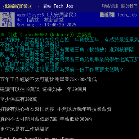
批踢踢實業坊
›
Tech_Job
聯絡資訊
關於我們
看板
作者
AgentSkye56 (大安周渝民)
看板
Tech_Job
標題
Re: [請益] 核薪請益
時間
Sun Aug  3 13:40:20 2025
: 大家好，我之前待在狗狗金控，年資快五年，有感於最近景氣
: 萌生了跳槽的念頭，最近有面過三角（軟體缺）進到核薪階
: 意，前一份薪水差不多六萬我看三角給剛畢業的學生七萬五所
五年工作經驗不太可能比剛畢業75k-80k還低

建議可以往10萬談 這樣如果一年30個月 

至少保底有300萬

好險有熱心板友幫忙肉搜 不然以近幾年科技業薪資

真的不太可能月薪低於7萬 年薪低於300的

更何況是有工作經驗的 

-----

Sent from MeowPtt on my iPhone
