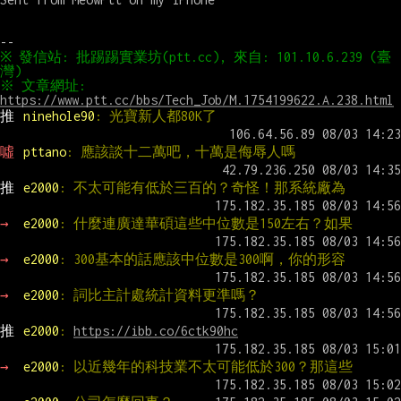
※ 發信站: 批踢踢實業坊(ptt.cc), 來自: 101.10.6.239 (臺
※ 文章網址: 
https://www.ptt.cc/bbs/Tech_Job/M.1754199622.A.238.html
推 
ninehole90
: 光寶新人都80K了
噓 
pttano
: 應該談十二萬吧，十萬是侮辱人嗎
推 
e2000
: 不太可能有低於三百的？奇怪！那系統廠為
→ 
e2000
: 什麼連廣達華碩這些中位數是150左右？如果
→ 
e2000
: 300基本的話應該中位數是300啊，你的形容
→ 
e2000
: 詞比主計處統計資料更準嗎？
推 
e2000
: 
https://ibb.co/6ctk90hc
→ 
e2000
: 以近幾年的科技業不太可能低於300？那這些