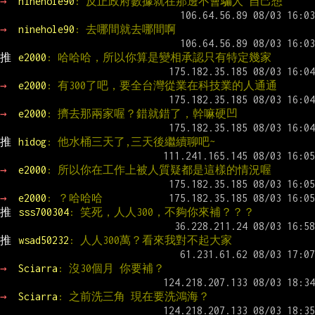
→ 
ninehole90
: 反正政府數據就在那邊不會騙人 自己想
→ 
ninehole90
: 去哪間就去哪間啊
推 
e2000
: 哈哈哈，所以你算是變相承認只有特定幾家
→ 
e2000
: 有300了吧，要全台灣從業在科技業的人通通
→ 
e2000
: 擠去那兩家喔？錯就錯了，幹嘛硬凹
推 
hidog
: 他水桶三天了,三天後繼續聊吧~
→ 
e2000
: 所以你在工作上被人質疑都是這樣的情況喔
→ 
e2000
: ？哈哈哈
推 
sss700304
: 笑死，人人300，不夠你來補？？？
推 
wsad50232
: 人人300萬？看來我對不起大家
→ 
Sciarra
: 沒30個月 你要補？
→ 
Sciarra
: 之前洗三角 現在要洗鴻海？