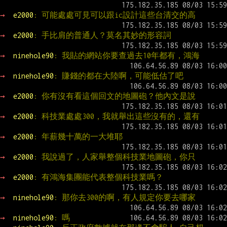
→ 
e2000
: 可能處處可見可以跟ic設計這些台清交的高
→ 
e2000
: 手比肩的普通人？莫名其妙的形容詞
→ 
ninehole90
: 我貼的網站你要查過去10年都有，鴻海
→ 
ninehole90
: 賺錢的都在大陸啊，可能低估了吧
→ 
e2000
: 你有沒有看這個回文的地圖砲？他內文是說
→ 
e2000
: 科技業處處300，我就舉出這些沒有的，還有
→ 
e2000
: 年薪幾十萬的一大堆耶
→ 
e2000
: 我說過了，人家舉整個科技業地圖砲，你只
→ 
e2000
: 有鴻海集團能代表整個科技業嗎？
→ 
ninehole90
: 那你去300的啊，有人規定你要去哪家
→ 
ninehole90
: 嗎