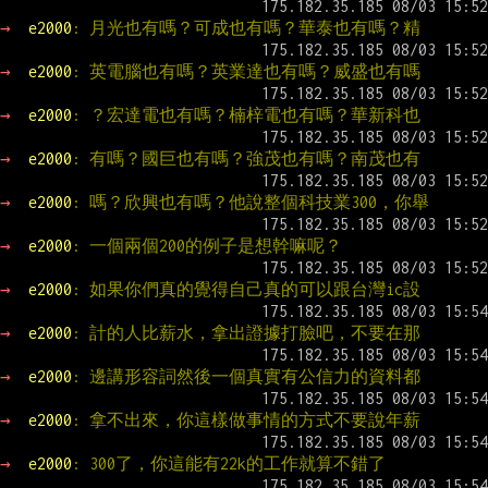
→ 
e2000
: 月光也有嗎？可成也有嗎？華泰也有嗎？精
→ 
e2000
: 英電腦也有嗎？英業達也有嗎？威盛也有嗎
→ 
e2000
: ？宏達電也有嗎？楠梓電也有嗎？華新科也
→ 
e2000
: 有嗎？國巨也有嗎？強茂也有嗎？南茂也有
→ 
e2000
: 嗎？欣興也有嗎？他說整個科技業300，你舉
→ 
e2000
: 一個兩個200的例子是想幹嘛呢？
→ 
e2000
: 如果你們真的覺得自己真的可以跟台灣ic設
→ 
e2000
: 計的人比薪水，拿出證據打臉吧，不要在那
→ 
e2000
: 邊講形容詞然後一個真實有公信力的資料都
→ 
e2000
: 拿不出來，你這樣做事情的方式不要說年薪
→ 
e2000
: 300了，你這能有22k的工作就算不錯了