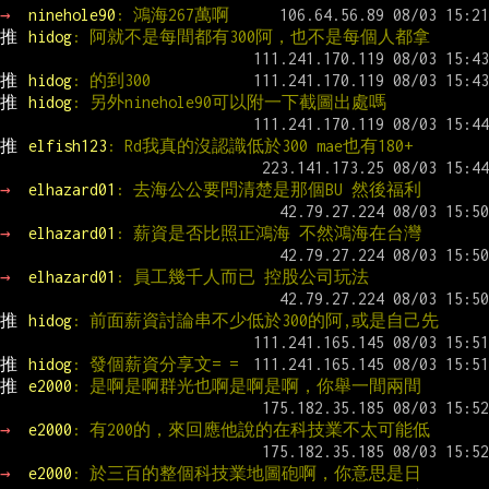
→ 
ninehole90
: 鴻海267萬啊
推 
hidog
: 阿就不是每間都有300阿，也不是每個人都拿
推 
hidog
: 的到300
推 
hidog
: 另外ninehole90可以附一下截圖出處嗎
推 
elfish123
: Rd我真的沒認識低於300 mae也有180+
→ 
elhazard01
: 去海公公要問清楚是那個BU 然後福利
→ 
elhazard01
: 薪資是否比照正鴻海 不然鴻海在台灣
→ 
elhazard01
: 員工幾千人而已 控股公司玩法
推 
hidog
: 前面薪資討論串不少低於300的阿,或是自己先
推 
hidog
: 發個薪資分享文= =
推 
e2000
: 是啊是啊群光也啊是啊是啊，你舉一間兩間
→ 
e2000
: 有200的，來回應他說的在科技業不太可能低
→ 
e2000
: 於三百的整個科技業地圖砲啊，你意思是日