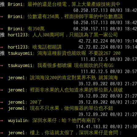
推 
Brioni
: 最神的還是台積電，算上大量產線技術員中
→ 
Brioni
: 位數還有250萬，裡面掛師字輩的中位數應該
→ 
Brioni
: 有350萬
推 
hortl233
: 人人300萬呵呵，只能說為了黑一家公司
→ 
hortl233
: 啥鬼話都能講
推 
tsukuyomii
: 鴻海這種薪資也能吹喔 不要說267 200
→ 
tsukuyomii
: 我看很多都唬爛 現在能吹的只有GG
→ 
jeromel
: 說鴻海沒200的肯定對業界不熟 就算鴻海
→ 
jeromel
: 裡面非水果的人也知道水果的單位新人就破
→ 
jeromel
: 200了
→ 
jeromel
: 現在不只水果，做伺服器的單位也不錯
→ 
wuyiulin
: 深圳水果仔：蛤？他們有兩百？
→ 
jeromel
: 樓上，你這就太假了，深圳水果仔是會問：