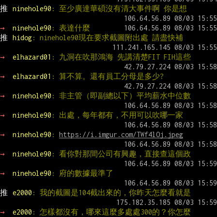
推 
ninehole90
: 至少廣達華碩沒有清大事件啊 你是想
→ 
ninehole90
: 表達什麼
推 
hidog
: ninehole90現在要求截圖附出處 請盡快補
→ 
elhazard01
: 九洞在吹那鴻海 先講清楚FIT FIH這些
→ 
elhazard01
: 算不算。還有員工分母是多少?
→ 
ninehole90
: 非主管（即副總以下）平均薪水中位數
→ 
ninehole90
: 出處，每年都有，不用可以吹哪一家
→ 
ninehole90
: 
https://i.imgur.com/TWf4lOj.jpeg
→ 
ninehole90
: 看你對那間公司有興趣，直接查這個政
→ 
ninehole90
: 府的數據最準了
推 
e2000
: 我的截圖是104截出來的，你昨天怎麼看就是
→ 
e2000
: 怎樣都沒有，哪來這麼多處處300的？你怎麼