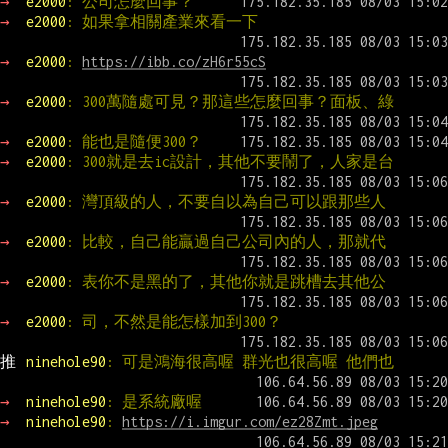
→ 
e2000
: 公司怎麼回事？
→ 
e2000
: 如果拿相關產業來看一下
→ 
e2000
: 
https://ibb.co/zH6r55cS
→ 
e2000
: 300萬隨處可見？那這些怎麼回事？面板、綠
→ 
e2000
: 能也是隨便300？
→ 
e2000
: 300就是去ic設計，其他不要鬧了，人家是台
→ 
e2000
: 灣頂級的人，不要自以為自己可以跟那些人
→ 
e2000
: 比較，自己能贏過自己公司內的人，那就代
→ 
e2000
: 表你不是黑的了，其他你就是跳槽去其他公
→ 
e2000
: 司，不然是能怎樣加到300？
推 
ninehole90
: 可是鴻海很高喔 群光也很高喔 他們也
→ 
ninehole90
: 是系統廠喔
→ 
ninehole90
: 
https://i.imgur.com/ez28Zmt.jpeg