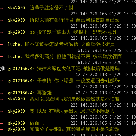
→ 
sky2030
: 這輩子註定發不了財
→ 
sky2030
: 所以以前有銀行行員 自己審核貸款自己pa
→ 
sky2030
: ss 搬了幾千萬出去 我根本一點都不意外
→ 
luche
: HR不知道要怎麼考核誠信 之前應徵技術員
→ 
luche
: 我很多測高分 但他們就是不用 後來聽說裡面
推 
gn01216674
: 法律常識也太低了吧 被關&賠償是兩碼
→ 
gn01216674
: 子事情 你下場是 一億要還回去+被關+
→ 
gn01216674
: 再賠錢
→ 
sky2030
: 我可以脫產啊 我如果敢做當然就是不怕被
→ 
sky2030
: 關 以及 有辦法弄出去…只是我不願意去
→ 
sky2030
: 做而已
→ 
sky2030
: 知識分子要犯罪 其影響的範圍不是你能想