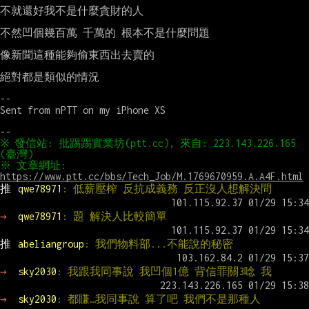
不就還好我不是什麼貪財的人

不然凹個幾百萬 千萬的 根本不是什麼問題

像新聞這種能夠偷東西出去賣的

絕對都是類似的情況

--

Sent from nPTT on my iPhone XS

※ 發信站: 批踢踢實業坊(ptt.cc), 來自: 223.143.226.165 
※ 文章網址: 
https://www.ptt.cc/bbs/Tech_Job/M.1769670959.A.A4F.html
推 
qwe78971
: 低薪壓榨 反抗成義務 反正沒人想解決問
→ 
qwe78971
: 題 解決人比較簡單
推 
abeliangroup
: 我們物料部...不能說的秘密
→ 
sky2030
: 我跟我同事說 我凹個1億 背信罪關3唸 我
→ 
sky2030
: 都賺…我同事說 算了吧 我們不是那種人