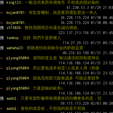
推 
king123
: 一般這些東西有價無市 不然真的蠻好偷的
→ 
bojan0701
: 有監督機制，就是要買通監督這一串人
→ 
bojan0701
: 。
推 
z515026
: 難怪我開瑪莎你還在誠信價值。
推 
twoboy
: 沒錯 我們不是那種人
推 
wahaha23
: 曾聽過技術員偷含金的鈀材盜賣
→ 
plyong95084
: 老闆程度太差 無法讓流程與制度簡化
→ 
plyong95084
: 所以要低成本就是1人當多人用（然後
→ 
plyong95084
: 因為流程跟冗餘會議多 可能企業競爭
→ 
plyong95084
: 力還是輸給歐美）
推 
aadsl
: 只要有面對廠商報價要收回扣機會多的是，但
→ 
aadsl
: 會收的就是收，不想搞的就是不想搞