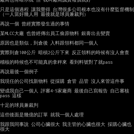
只是這個過程 讓我覺得 台灣很多公司根本也沒有什麼監督機制

（一人當好幾人用 最後就是球員兼裁判）

再說一個 曾經實際發生過的事情

某MLCC大廠 也曾經傳出員工偷原物料 銀膏出去變賣

原因也是類似，到倉後 入料跟領料都同一個人

實際到倉100公斤 暗槓2公斤下來 反正領料的時候有沒人會查

稽核的時候也不可能真的拿秤來 看到料號對了就pass

再說最後一個例子

我現任的公司找新物料 從採購 倉管 品管 沒人來管這件事

變成我自己一個人 評審4-5家廠商 最後自己寫報告 自己審核
pass 這樣

十足的球員兼裁判

這些後面是幾億的訂單 就我一個人處理

我跟我同事說 公司心臟很大 我主管的心臟也很大 採購心臟也
很大
