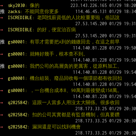
→ 
sky2030
: 像的
推 
zacks
: 不能同意你更多
→ 
ISCREDIBLE
: 老闆找薪資低的人比較重要啦，俗話說
→ 
ISCREDIBLE
: 的好，便宜治百病
推 
gs00001
: 有罪才需要把A到的錢繳回去，在這之前早
→ 
gs00001
: 就轉好幾手，根本查不到。
推 
gs00001
: 我們公司的高層貪的更厲害，從原料加工、
→ 
gs00001
: 機台組裝、廢品回收每一個環節都有收回扣
→ 
gs00001
: ，一台機台成本8、90萬到最後變成150萬。
→ 
q2825842
: 這跟一人當多人用沒太大關係。很多收回
→ 
q2825842
: 扣的公司其實都是有監督機制，但真要鑽
→ 
q2825842
: 漏洞還是可以找到機會