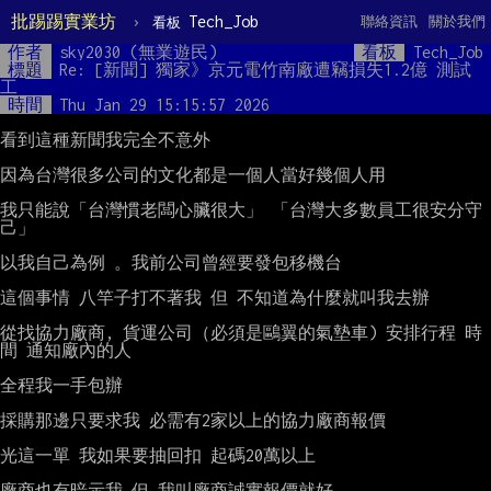
批踢踢實業坊
›
Tech_Job
聯絡資訊
關於我們
看板
作者
sky2030 (無業遊民)
看板
Tech_Job
標題
Re: [新聞] 獨家》京元電竹南廠遭竊損失1.2億 測試
工
時間
Thu Jan 29 15:15:57 2026
看到這種新聞我完全不意外

因為台灣很多公司的文化都是一個人當好幾個人用

我只能說「台灣慣老闆心臟很大」 「台灣大多數員工很安分守
己」

以我自己為例 。我前公司曾經要發包移機台

這個事情 八竿子打不著我 但 不知道為什麼就叫我去辦

從找協力廠商, 貨運公司（必須是鷗翼的氣墊車) 安排行程 時
間 通知廠內的人

全程我一手包辦

採購那邊只要求我 必需有2家以上的協力廠商報價

光這一單 我如果要抽回扣 起碼20萬以上

廠商也有暗示我 但 我叫廠商誠實報價就好
