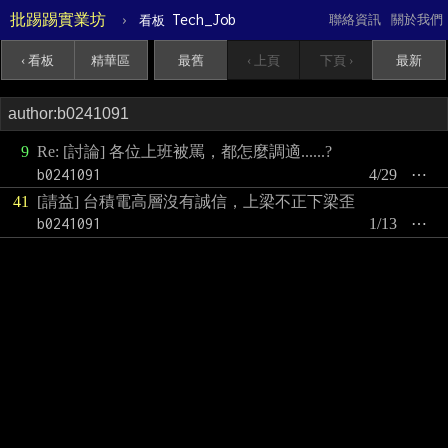
批踢踢實業坊
›
Tech_Job
聯絡資訊
關於我們
看板
‹ 看板
精華區
最舊
‹ 上頁
下頁 ›
最新
9
Re: [討論] 各位上班被罵，都怎麼調適......?
b0241091
4/29
⋯
41
[請益] 台積電高層沒有誠信，上梁不正下梁歪
b0241091
1/13
⋯