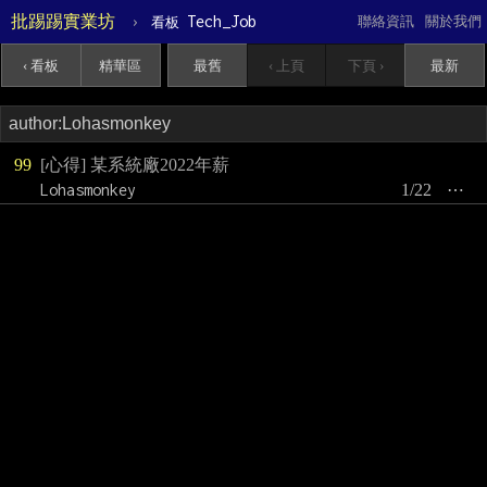
批踢踢實業坊
›
Tech_Job
聯絡資訊
關於我們
看板
‹ 看板
精華區
最舊
‹ 上頁
下頁 ›
最新
99
[心得] 某系統廠2022年薪
Lohasmonkey
1/22
⋯