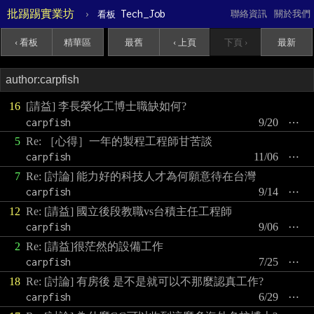
批踢踢實業坊
›
Tech_Job
聯絡資訊
關於我們
看板
‹ 看板
精華區
最舊
‹ 上頁
下頁 ›
最新
16
[請益] 李長榮化工博士職缺如何?
carpfish
9/20
⋯
5
Re: ［心得］一年的製程工程師甘苦談
carpfish
11/06
⋯
7
Re: [討論] 能力好的科技人才為何願意待在台灣
carpfish
9/14
⋯
12
Re: [請益] 國立後段教職vs台積主任工程師
carpfish
9/06
⋯
2
Re: [請益]很茫然的設備工作
carpfish
7/25
⋯
18
Re: [討論] 有房後 是不是就可以不那麼認真工作?
carpfish
6/29
⋯