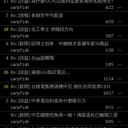
17
Re: [討論] 為什麼GG可以收到這麼多海外名校博士?
carpfish
4/22
⋯
5
Re: [情報] 各縣市平均薪資
carpfish
4/19
⋯
18
Re: [請益] 化工學士 求職找方向
carpfish
3/07
⋯
6
Re: [新聞] 碩博士別來 中鋼徵才基層年薪50萬起
carpfish
1/28
⋯
4
Re: [請益] 台gg提離職
carpfish
1/05
⋯
26
Re: [請益] 漏接GG面試電話....
carpfish
11/14
⋯
16
Re: [新聞] 台積電叛將跳槽中芯 擔任共同首席CEO
carpfish
10/17
⋯
5
Re: [請益] 中華電信到底有什麼吸引力
carpfish
9/15
⋯
Re: [新聞] 中芯國際挖角再一樁！傳梁孟松已離開三星
carpfish
9/05
⋯