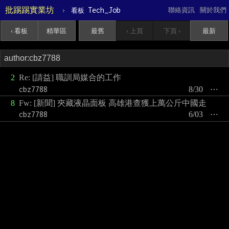
批踢踢實業坊
›
Tech_Job
聯絡資訊
關於我們
看板
‹ 看板
精華區
最舊
‹ 上頁
下頁 ›
最新
2
Re: [請益] 職訓局媒合的工作
cbz7788
8/30
⋯
8
Fw: [新聞] 夾藏液晶面板 高雄港查獲上萬公斤中國走
cbz7788
6/03
⋯