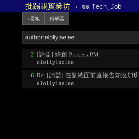
批踢踢實業坊
›
Tech_Job
看板
‹ 看板
精華區
2
[請益] 緯創 Process PM
elollylaelee
6
Re: [請益] 在副總面前直接告知沒加
elollylaelee