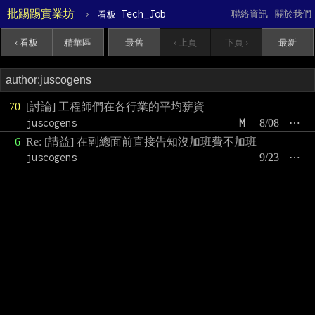
批踢踢實業坊
›
Tech_Job
聯絡資訊
關於我們
看板
‹ 看板
精華區
最舊
‹ 上頁
下頁 ›
最新
70
[討論] 工程師們在各行業的平均薪資
juscogens
M
8/08
⋯
6
Re: [請益] 在副總面前直接告知沒加班費不加班
juscogens
9/23
⋯