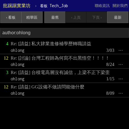
批踢踢實業坊
›
Tech_Job
聯絡資訊
關於我們
看板
‹ 看板
精華區
最舊
‹ 上頁
下頁 ›
最新
4
Re: [請益] 私大肄業進修補學歷轉職請益
ohlong
3/03
⋯
12
Re: [討論] 台灣工程師為何寫不出黑悟空！！！！
ohlong
8/24
⋯
3
Re: [請益] 台積電高層沒有誠信，上梁不正下梁歪
ohlong
1/15
⋯
12
Re: [請益] GG設備不做請問能做什麼
ohlong
8/09
⋯