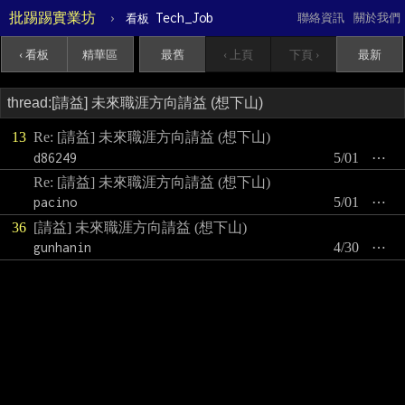
批踢踢實業坊
›
Tech_Job
聯絡資訊
關於我們
看板
‹ 看板
精華區
最舊
‹ 上頁
下頁 ›
最新
13
Re: [請益] 未來職涯方向請益 (想下山)
d86249
5/01
⋯
Re: [請益] 未來職涯方向請益 (想下山)
pacino
5/01
⋯
36
[請益] 未來職涯方向請益 (想下山)
gunhanin
4/30
⋯