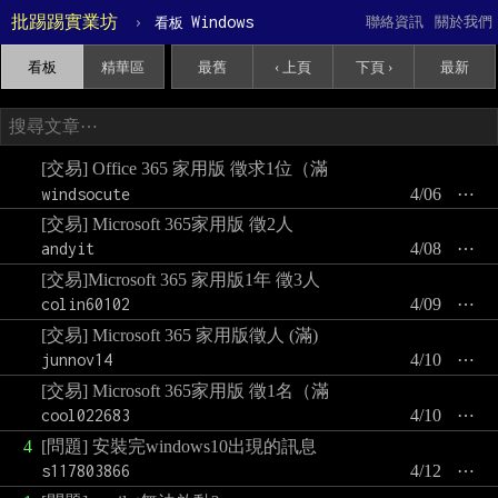
批踢踢實業坊
›
Windows
聯絡資訊
關於我們
看板
看板
精華區
最舊
‹ 上頁
下頁 ›
最新
[交易] Office 365 家用版 徵求1位（滿
windsocute
4/06
⋯
[交易] Microsoft 365家用版 徵2人
andyit
4/08
⋯
[交易]Microsoft 365 家用版1年 徵3人
colin60102
4/09
⋯
[交易] Microsoft 365 家用版徵人 (滿)
junnov14
4/10
⋯
[交易] Microsoft 365家用版 徵1名（滿
cool022683
4/10
⋯
4
[問題] 安裝完windows10出現的訊息
s117803866
4/12
⋯