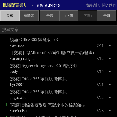
批踢踢實業坊
›
Windows
聯絡資訊
關於我們
看板
看板
精華區
最舊
‹ 上頁
下頁 ›
最新
額滿-Office 365 家庭版 （3
kevinzx
7/11
⋯
［交易］徵Microsoft 365家用版成員一名(暫滿)
karenjiangha
7/12
⋯
[交易] 徵求exchange server2016版序號
eedy
7/15
⋯
[交易] Office 365 家庭版 徵團員
tyr2004
7/21
⋯
[交易] Office 365 家庭版 徵團員
gigasale
7/22
⋯
1
[問題] 副檔名被改過 忘記原本的檔案類型
BanPeeBan
7/23
⋯