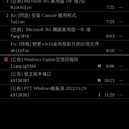
3
[交易] Microsoft 365 家用版 1年 徵2位
NickVolvo
7/25
⋯
2
Re: [問題] 安裝 Console 應用程式
falcon
7/29
⋯
[交易］Microsoft 365 團購家用版一年 徵
fang1016
8/03
⋯
Fw: [情報] 變更win10桌布投影片的出現次序
whitefox
8/10
⋯
爆
[公告] Windows Update災情回報區
lianpig5566
M
6/08
⋯
[公告] 發文範本修訂
k9120303
M
10/23
⋯
[公告] PTT Windows板板規 2022/11/29
k9120303
!
11/29
⋯