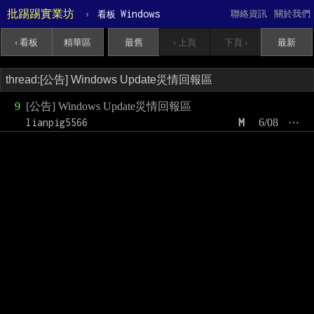
批踢踢實業坊
›
Windows
聯絡資訊
關於我們
看板
‹ 看板
精華區
最舊
‹ 上頁
下頁 ›
最新
9
[公告] Windows Update災情回報區
lianpig5566
M
6/08
⋯