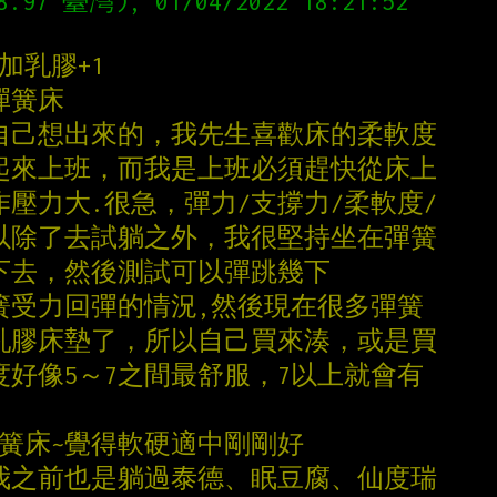
加乳膠+1
彈簧床
們自己想出來的，我先生喜歡床的柔軟度
得起來上班，而我是上班必須趕快從床上
作壓力大.很急，彈力/支撐力/柔軟度/
所以除了去試躺之外，我很堅持坐在彈簧
下去，然後測試可以彈跳幾下
簧受力回彈的情況,然後現在很多彈簧
好乳膠床墊了，所以自己買來湊，或是買
度好像5～7之間最舒服，7以上就會有
彈簧床~覺得軟硬適中剛剛好
，我之前也是躺過泰德、眠豆腐、仙度瑞