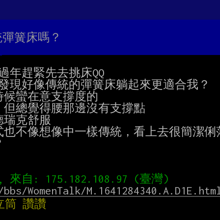
統彈簧床嗎？
過年趕緊先去挑床QQ

.發現好像傳統的彈簧床躺起來更適合我？

候蠻在意支撐度的

但總覺得腰那邊沒有支撐點

瑞克舒服

也不像想像中一樣傳統，看上去很簡潔俐落


/bbs/WomenTalk/M.1641284340.A.D1E.htm
立筒 讚讚