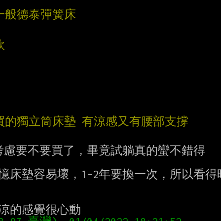
一般德泰彈簧床
軟
買的獨立筒床墊 有涼感又有腰部支撐
慮要不要買了，畢竟試躺真的蠻不錯得

憶床墊容易壞，1-2年要換一次，所以看得