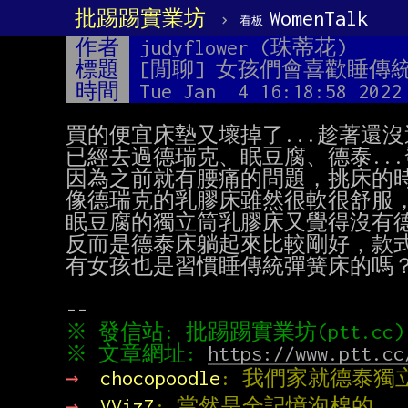
批踢踢實業坊
›
WomenTalk
看板
作者
judyflower (珠蒂花)
標題
[閒聊] 女孩們會喜歡睡傳
時間
Tue Jan  4 16:18:58 2022
買的便宜床墊又壞掉了...趁著還沒
已經去過德瑞克、眠豆腐、德泰..
因為之前就有腰痛的問題，挑床的時
像德瑞克的乳膠床雖然很軟很舒服，
眠豆腐的獨立筒乳膠床又覺得沒有德
反而是德泰床躺起來比較剛好，款式
有女孩也是習慣睡傳統彈簧床的嗎？
※ 文章網址: 
https://www.ptt.cc
→ 
chocopoodle
: 我們家就德泰獨
→ 
VVizZ
: 當然是全記憶泡棉的