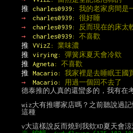
推 
charles0939
: 我的老家房間是
→ 
charles0939
: 很好睡
→ 
charles0939
: 反而現在的床太
→ 
charles0939
: 不喜歡
推 
VVizZ
: 業味濃
推 
virying
: 彈簧床夏天會冷欸
推 
Agneta
: 不喜歡
推 
Macario
: 我家裡是去睡眠王國
→ 
Macario
: 用過一個回不去了
德泰推的人真的還蠻多的，我有在考
wiz大有推哪家店嗎？之前聽說過記
這種
