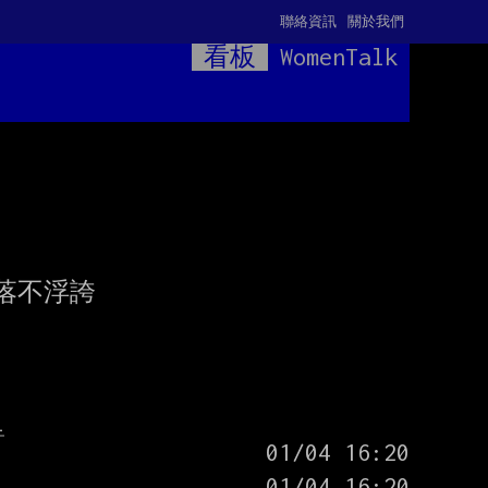
聯絡資訊
關於我們
看板
WomenTalk
不浮誇

l