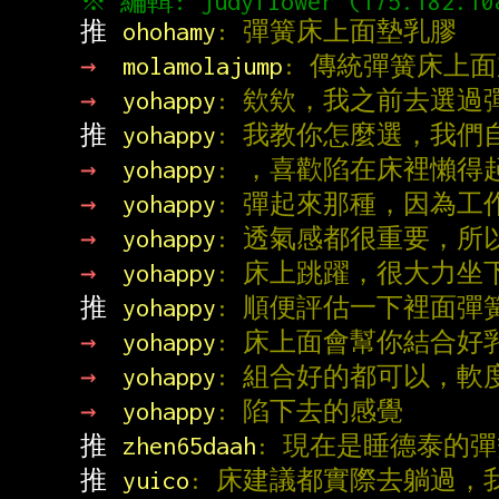
推 
ohohamy
: 彈簧床上面墊乳膠
→ 
molamolajump
: 傳統彈簧床上面
→ 
yohappy
: 欸欸，我之前去選過
推 
yohappy
: 我教你怎麼選，我
→ 
yohappy
: ，喜歡陷在床裡懶
→ 
yohappy
: 彈起來那種，因為工
→ 
yohappy
: 透氣感都很重要，
→ 
yohappy
: 床上跳躍，很大力坐
推 
yohappy
: 順便評估一下裡面彈
→ 
yohappy
: 床上面會幫你結合
→ 
yohappy
: 組合好的都可以，軟
→ 
yohappy
: 陷下去的感覺
推 
zhen65daah
: 現在是睡德泰的
推 
yuico
: 床建議都實際去躺過