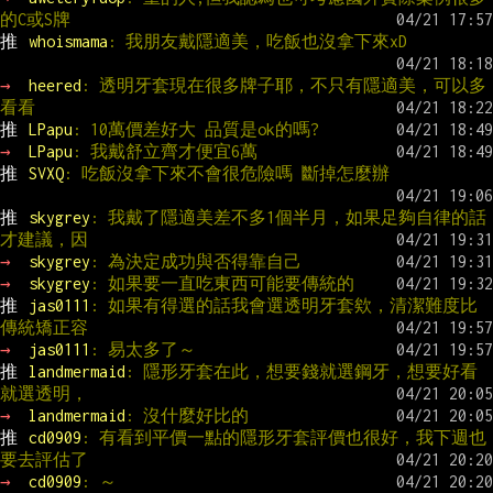
的C或S牌
推 
whoismama
: 我朋友戴隱適美，吃飯也沒拿下來xD
→ 
heered
: 透明牙套現在很多牌子耶，不只有隱適美，可以多
看看
推 
LPapu
: 10萬價差好大 品質是ok的嗎?
→ 
LPapu
: 我戴舒立齊才便宜6萬
推 
SVXQ
: 吃飯沒拿下來不會很危險嗎 斷掉怎麼辦
推 
skygrey
: 我戴了隱適美差不多1個半月，如果足夠自律的話
才建議，因
→ 
skygrey
: 為決定成功與否得靠自己
→ 
skygrey
: 如果要一直吃東西可能要傳統的
推 
jas0111
: 如果有得選的話我會選透明牙套欸，清潔難度比
傳統矯正容
→ 
jas0111
: 易太多了～
推 
landmermaid
: 隱形牙套在此，想要錢就選鋼牙，想要好看
就選透明，
→ 
landmermaid
: 沒什麼好比的
推 
cd0909
: 有看到平價一點的隱形牙套評價也很好，我下週也
要去評估了
→ 
cd0909
: ～