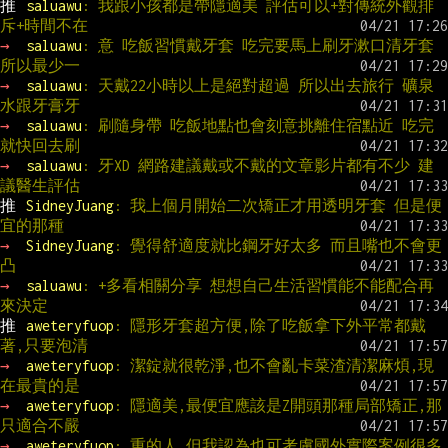
推 
saluawu
: 我跟小孩都是帶隱適美 評估可以+對傳統外觀排
斥+時間不在
→ 
saluawu
: 意 吃飯習慣戴牙套 吃完要馬上刷牙漱口清牙套 
所以最少一
→ 
saluawu
: 天戴22小時以上是絕對超過 所以出去旅行 礦泉
水跟牙膏牙
→ 
saluawu
: 刷隨身帶 吃飯地點也會刻意挑離住宿點近 吃完
就快回去刷
→ 
saluawu
: 牙XD 網路建議戴或不戴的文章影片都有不少 建
議醫生評估
推 
SidneyJuang
: 我上個月開始二次矯正才用透明牙套 但是便
宜的那種
→ 
SidneyJuang
: 覺得舒適度就比鋼牙好太多 而且嘴也不會更
凸
→ 
saluawu
: +多看相關分享 想想自己生活習慣能不能配合再
來決定
推 
aweteryfuop
: 隱形牙套超方便,除了吃飯拿下外平常都戴
著,只要泡清
→ 
aweteryfuop
: 潔錠就很乾淨,也不會亂卡菜渣清潔麻煩,現
在最貴的是
→ 
aweteryfuop
: 隱適美,最便宜應該是Z開頭那種局部矯正,那
只適合不嚴
→ 
aweteryfuop
: 重的人,但我認為也可考慮國外實際案例很多