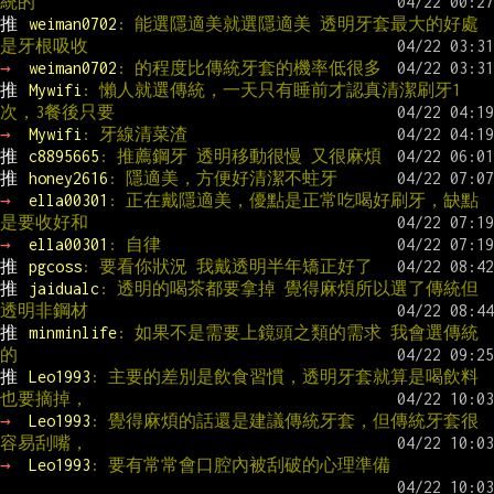
統的
推 
weiman0702
: 能選隱適美就選隱適美 透明牙套最大的好處
是牙根吸收
→ 
weiman0702
: 的程度比傳統牙套的機率低很多
推 
Mywifi
: 懶人就選傳統，一天只有睡前才認真清潔刷牙1
次，3餐後只要
→ 
Mywifi
: 牙線清菜渣
推 
c8895665
: 推薦鋼牙 透明移動很慢 又很麻煩
推 
honey2616
: 隱適美，方便好清潔不蛀牙
→ 
ella00301
: 正在戴隱適美，優點是正常吃喝好刷牙，缺點
是要收好和
→ 
ella00301
: 自律
推 
pgcoss
: 要看你狀況 我戴透明半年矯正好了
推 
jaidualc
: 透明的喝茶都要拿掉 覺得麻煩所以選了傳統但
透明非鋼材
推 
minminlife
: 如果不是需要上鏡頭之類的需求 我會選傳統
的
推 
Leo1993
: 主要的差別是飲食習慣，透明牙套就算是喝飲料
也要摘掉，
→ 
Leo1993
: 覺得麻煩的話還是建議傳統牙套，但傳統牙套很
容易刮嘴，
→ 
Leo1993
: 要有常常會口腔內被刮破的心理準備