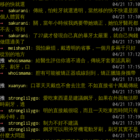
移的快就選
→ 
sakurani
: 傳統，怕蛀牙就選透明，當然移的快不快還是跟
個人體質有
→ 
sakurani
: 關，當年小時候我媽要帶她矯正，她怕牙醫死都
不去，等到
→ 
sakurani
: 了27歲才發現自己真的暴牙太嚴重，就自己掏錢
做隱適美了
→ 
meishan31
: 我怕麻煩，戴透明的省事，一個月多兩千只好
從別的地方
推 
whoismama
: 給醫生評估你適不適合，傳統牙套要認真刷
牙、剔牙，口
→ 
whoismama
: 腔有可能被矯正器或線刮到，矯正臘隨身攜帶
推 
xuanyun
: 口罩天天戴也不會去注意 不如直接省十萬戴傳統
推 
stronglilygo
: 愛吃東西還是建議鋼牙，如果在外面無法即
時刷牙，透
→ 
stronglilygo
: 明的直接戴很噁，而且一天吃東西時間只有
兩小時，自
→ 
stronglilygo
: 制力不好不建議
推 
stronglilygo
: 鋼牙可以用沖牙機電動牙刷，刷牙其實不是
什麼大問題