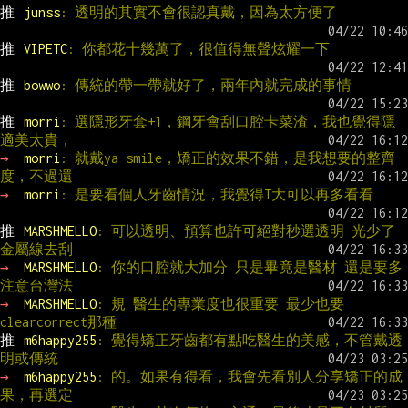
推 
junss
: 透明的其實不會很認真戴，因為太方便了
推 
VIPETC
: 你都花十幾萬了，很值得無聲炫耀一下
推 
bowwo
: 傳統的帶一帶就好了，兩年內就完成的事情
推 
morri
: 選隱形牙套+1，鋼牙會刮口腔卡菜渣，我也覺得隱
適美太貴，
→ 
morri
: 就戴ya smile，矯正的效果不錯，是我想要的整齊
度，不過還
→ 
morri
: 是要看個人牙齒情況，我覺得T大可以再多看看
推 
MARSHMELLO
: 可以透明、預算也許可絕對秒選透明 光少了
金屬線去刮
→ 
MARSHMELLO
: 你的口腔就大加分 只是畢竟是醫材 還是要多
注意台灣法
→ 
MARSHMELLO
: 規 醫生的專業度也很重要 最少也要
clearcorrect那種
推 
m6happy255
: 覺得矯正牙齒都有點吃醫生的美感，不管戴透
明或傳統
→ 
m6happy255
: 的。如果有得看，我會先看別人分享矯正的成
果，再選定