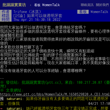
批踢踢實業坊
›
WomenTalk
聯絡資訊
關於我們
看板
作者
Trifone (冰淇)
看板
WomenTalk
標題
[討論] 如果可以做透明牙套
時間
Thu Apr 21 16:30:18 2022
想問大家如果可以做透明牙套，會選傳統牙套嗎？

我諮詢之前很多做的朋友說透明牙套很看牙齒條件，要有心理準
備被醫生勸退

不過問了三家朋友做過我覺得效果好的都說我的牙齒狀況是可以
做的

本來歡欣鼓舞想砸下去了

但沒想到鎖定的大牌子價格貴快十萬，瞬間又有點退縮

有問到平價只比傳統貴一點的牌子但感覺案例不多...

本來想戴透明牙套是被美觀、不用用牙間刷清好像比較省事吸引

但醫生估計我是得戴兩年，現在大家都戴口罩，美不美觀好像沒
差？

有沒有做過牙套的人可以分享經驗，會選哪種啊？

※ 發信站: 批踢踢實業坊(ptt.cc), 來自: 180.217.20.87 (臺
※ 文章網址: 
https://www.ptt.cc/bbs/WomenTalk/M.1650529820.A.CD3.html
推 
sakurani
: 如果你牙齒沒有太多要矯正的問題可以選透明牙
套，但像我
→ 
sakurani
: 姊已經戴透明牙套快三年了還沒矯正完成，想要