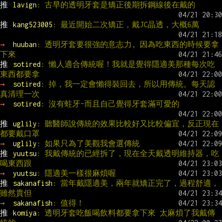
推 
lavign
: 古早的透明牙套是矯正後期拆鋼線後在戴的
推 
kang523005
: 最近開始二次矯正，戴JC晶透，大概6萬
→ 
huuban
: 透明牙套要很強的意志力, 因為吃東西的時候要拿
下來
推 
sotired
: 懶人適合傳統喔！我就是覺得隱適美那種每次吃
東西都要拿
→ 
sotired
: 掉，我一定會懶得裝回去，所以用傳統。每天認
真清理一次
→ 
sotired
: 沒有蛀牙~而且自己覺得牙套滿可愛的
推 
uglily
: 聽醫師說傳統的效果比較好又比較偏宜，反正現在
都要戴口罩
→ 
uglily
: 如果只為了美觀我會選傳統
推 
yuutsu
: 我戴傳統的已經拆了，現在全天戴透明維持器，吃
喝東西跟
→ 
yuutsu
: 隱適美一樣很麻煩喔
推 
sakanafish
: 當年戴隱適美，兩年就矯正完了，過程舒適，
雖然貴但
→ 
sakanafish
: 值得！
推 
komiya
: 透明牙套吃飯喝飲料都要拿下來 太麻煩了我戴傳