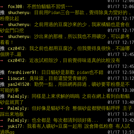
→ 
fox308
: 不然怕貓貓不習慣~~~
推 
shuchenyu
: 目前用Pidan三合一那款，覺得除臭力蠻好的，
粉塵比起
→ 
shuchenyu
: 之前用過的豆腐沙來的少，我家橘貓也是會在
砂盆門口挖
→ 
shuchenyu
: 沙出來的那種，所以我也不用礦沙，可以參考
看看！
推 
cxz0412
: 我之前也都用豆腐沙，但我覺得臭很快，不論哪
個牌子…最
→ 
cxz0412
: 近改試稻殼沙，目前覺得味道真的比較沒有
推 
freshliver91
: 日日貓砂是新歡 pidan也不錯
→ 
lioucat
: 臭味滾，目前還蠻受青睞的
推 
yas241520
: 勤勞一點，用篩網再篩過，礦砂要零粉塵是不
可能的事
推 
Palmlyly
: 同樣是上來求解的嗚嗚 之前在網上看到自動貓
砂盆就買了
→ 
Palmlyly
: 但好像是貓砂不合 整個砂盆都變得黏呼呼 主子
踩出來地板
→ 
Palmlyly
: 也全都是 每次都清到頭好痛...
→ 
yuki77
: 我看有人礦砂+豆腐一起用 說會降低粉塵 有人試
過嗎qq