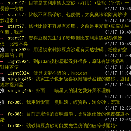
→ 
start97
: 目前是艾利庫德太空砂（好用）+愛寵（平價）一
長條一仿礦
→ 
start97
: 比較不容易帶砂、包便便，太臭臭味滾除臭炒砂
炒起來！
→ 
start97
: 條狀比較不容易有粉塵，之前是用愛寵+豆腐先生
仿礦，我是
→ 
start97
: 覺得豆腐先生很多粉塵但比艾利庫德容易包便
便，比較不臭
推 
Light8924
: 用過幾家雜排豆腐沙還有天然密碼，粉塵都蠻
嚴重的，用
→ 
Light8924
: 到pidan後粉塵狀況好很多，原味有淡淡奶香，
對掩蓋便
→ 
Light8924
: 便臭味蠻不錯的，推pidan
推 
singing456
: 我家主子也超級喜歡撥貓砂盆裡的貓砂，還很
經常撥到盆
推 
singing456
: 外面==，喵星人的謎之愛好我不理解
推 
fox308
: 我用過愛寵，臭味滾，輕質系，淘金砂，宏瑋
→ 
fox308
: 目前是宏瑋的香味最淡，除臭跟便便的包覆都還不
錯
→ 
fox308
: 礦砂轉豆腐砂可能要先從仿礦的破碎砂開始~