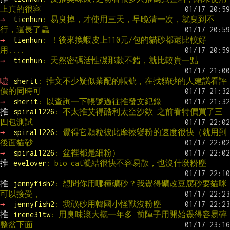
上真的很容
→ 
tienhun
: 易臭掉，才使用三天，早晚清一次，就臭到不
行，還長了蟲
→ 
tienhun
: ！後來換蝦皮上110元/包的貓砂都還比較好
用....
→ 
tienhun
: 天然密碼活性碳那款不錯，就比較貴一點
噓 
sherit
: 推文不少疑似業配的帳號，在找貓砂的人建議看評
價的同時可
→ 
sherit
: 以查詢一下帳號過往推發文紀錄
推 
spiral1226
: 不太推艾得酷利太空沙欸 之前看特價買了三
四包測試
→ 
spiral1226
: 覺得它顆粒彼此摩擦變粉的速度很快（就用到
後面貓砂
→ 
spiral1226
: 盆裡都是細粉）
推 
evelover
: bio cat凝結很快不容易散，也沒什麼粉塵
推 
jennyfish2
: 想問你用哪種礦砂？我覺得礦改豆腐砂要貓咪
可以接受，
→ 
jennyfish2
: 我礦砂用韓國小怪獸沒粉塵
推 
irene31tw
: 用臭味滾大概一年多 前陣子用開始覺得容易碎 
整盆下面