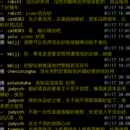
→ 
robitt
: 混合砂來用，沒想到貓咪意外蠻喜歡的，就這樣用
了好幾年
→ 
robitt
: pidan混合砂
推 
cat0203
: 先少量混用，豆腐超細條砂，蠻多品牌都有，比
較好買試試
→ 
cat0203
: 看，貓小隊的吧
推 
yulo
: pidan 好用
推 
bbljj
: 感覺可以先用混合砂銜接貓咪比較不會抗
→ 
bbljj
: 拒，畢竟是需要習慣周遭環境的生物，細微
→ 
bbljj
: 的變化都會讓他們警惕甚至排斥
推 
chenichingba
: 現在用野田實驗室的礦砂覺得很好用
推 
potatohaha
: 臭味滾混路易 好用
推 
judycch
: 貓砂還真的要看主子習不習慣，像我家原本是用
礦砂，換別
→ 
judycch
: 牌的水晶砂之後，主子就不用那個貓砂盆了。後
來爬文發現
→ 
judycch
: 不能一次性直接換貓砂種類，於是就入手混合砂
試試看，現
→ 
judycch
: 在主子用的很開心XD
推 
tienhun
: 反推臭味滾,之前看很多人推薦買整箱，結果使用