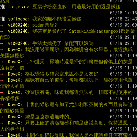
點貴
推 
fatjesus
: 豆腐砂粉塵也多，用過最好用的還是鐵鎚
推 
softpapa
: 我家的貓不能接受鐵鎚
→ 
vi000246
: pidan業配?
→ 
vi000246
: 我確定是業配了 SatsukiAo跟sadtangobi都是業
配ID
→ 
vi000246
: 手法太拙劣了 業配可以滾嗎
→ 
DoveX
: 我沒用過豆腐砂，因為聽說會有水果蟲，最近換成
美國無塵砂
→ 
DoveX
: ，20幾天，掃地時還是掃的到粉塵但傢俱上的灰是
沒有的。價
→ 
DoveX
: 格我覺得多貓家庭來說不是太友好。
→ 
DoveX
: 貓咪有自己的偏愛，每種都試試吧，貓砂使用也跟
清砂人的清
→ 
DoveX
: 砂習慣有關。味道我都選無味的，貓咪不能使用的
香精很多，
→ 
DoveX
: 市售的貓砂還有加了尤加利和茶樹的@@而且有味道
的貓砂銷量
→ 
DoveX
: 總是遠遠超過無味的。
→ 
DoveX
: 只要正確的清潔貓砂和補足建議高度、保持通風，
人的鼻子根
→ 
DoveX
: 本聞不到貓砂臭味，我個人是不建議買任何有帶香