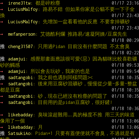
→ 
irene31tw
: 都是碎粉塵
→ 
LuciusMalfoy
: 路易不錯 但如果你家是公貓不要一下子全
換
→ 
LuciusMalfoy
: 先增加一盆看看他的反應 不要拿掉礦砂
→ 
mefanperson
: 艾德酷利爛 推路易/速凝阿姨/豆腐先生
推 
cheng31507
: 只用過Pidan 目前沒有什麼問題 不太會臭
推 
adamjui
: 感覺那畫面應該很可愛(惡) 因為貓咪比較喜歡礦
砂的觸感
→ 
adamjui
: 所以會去玩砂，我家的也是
推 
sadtangobi
: 我之前也遇到同樣問題><
→ 
sadtangobi
: 後來用豆腐砂混礦砂，慢慢從少量~多量~整盆
都是豆腐
→ 
sadtangobi
: 砂，現在已經沒有粉塵的問題了
→ 
sadtangobi
: 目前用的是pidan豆腐砂，很好鏟!
→ 
likebadday
: 臭味滾超難用….真的極度不推 用三天的味道
像用了一個
→ 
likebadday
: 月
推 
SatsukiAo
: Pidan+1 只要有蓋便便就不會臭，不過就是有