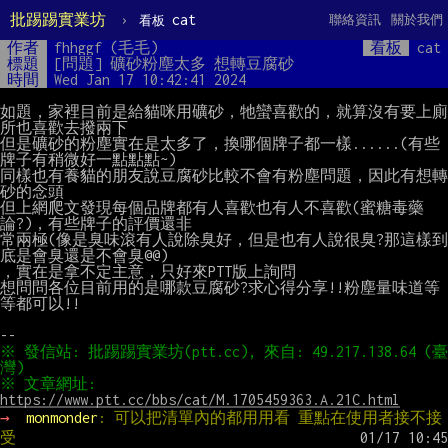
批踢踢實業坊
›
cat
聯絡資訊
關於我們
看板
作者
fhhggf (毛毛)
看板
cat
標題
[問題] 礦砂粉塵太多 想轉豆腐砂
時間
Wed Jan 17 10:42:41 2024
如題，家裡目前是給貓咪用礦砂，牠蠻喜歡的，就算沒有要上廁
所也喜歡去撥兩下

但是礦砂的粉塵實在是太多了，換哪個牌子都一樣......(有些
牌子有稍微好一點點點~)

同樣也有養貓的朋友說豆腐砂比較不會有粉塵問題，因此有想轉
砂的念頭

但上網爬文發現每個品牌都有人喜歡也有人不喜歡(蜜糖毒藥
論?)，有些牌子的評價還非

常兩極(像是臭味滾有人說除臭好，但是也有人說很臭?那這樣到
底是會臭還是不會臭@@)

，實在是拿不定主意，只好來PTT版上詢問

想問問各位目前用的是哪款豆腐砂?求心得分享!!粉塵量味道等
等都可以!!

※ 發信站: 批踢踢實業坊(ptt.cc), 來自: 49.217.138.64 (臺
※ 文章網址: 
https://www.ptt.cc/bbs/cat/M.1705459363.A.21C.html
→ 
monmonder
: 可以把清單內的都用用看 重點在使用者接不接
受