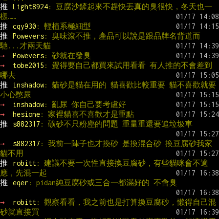
推 
Light8924
: 豆腐沙鏟起來不趕快丟真的臭很快，冬天也一
樣……
推 
cqy930
: 輕植系極細型
推 
Powevers
: 臭味滾不推，產品可以說是跟品牌名背道而
馳...才兩天貓
→ 
Powevers
: 砂就在發臭
→ 
tobe2015
: 覺得要自己都買來試用看看 有人推的不會差到
哪去
推 
inshadow
: 貓砂是貓在用的 貓喜歡比較重要 貓不喜歡就要
小心憋尿
→ 
inshadow
: 亂尿 你自己要考慮好
→ 
hesione
: 家裡貓喜不喜歡才是重點
推 
s882317
: 礦砂不只粉塵的問題 重量重還要追垃圾車
→ 
s882317
: 我前一陣子也才換砂 是換混合砂 換豆腐砂我家
貓不用
推 
robitt
: 建議不要一次性直接換豆腐砂，有些貓咪會不適
應，先混一起
推 
eqer
: pidan純豆腐砂或三合一都滿好的 不會臭
→ 
robitt
: 觀察看看，我之前也是打算換豆腐砂，懶得自己混
砂就直接買