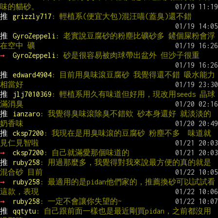
味的貓砂。
推 
grizzly717
: 輕植系(便宜大包)混汪喵(蓋臭)還不錯
推 
GyroZeppeli
: 老實說豆腐砂的粉塵比礦砂多 鏟個屎粉會浮
在空中 礦
→ 
GyroZeppeli
: 砂是很容易被肉球帶出盆外 但沙子很重
推 
edward4904
: 目前用臭味滾豆腐砂 我覺得還不錯 吸水能力
相當好
推 
jlj7010369
: 輕植系用久有味道但好用，現改用seeds 晶球
滿消臭
推 
ianzaro
: 我覺得臭味滾除臭不錯欸 砂本身還好 就淡淡的
奶香味
推 
cksp7200
: 我現在是用臭味滾的豆腐砂 粉塵不多  味道就
見仁見智啦
→ 
cksp7200
: 自己就滿愛那個味道的
推 
ruby258
: 用過那麼多，我覺得對我來說最方便的真的就是
混合砂 目前
→ 
ruby258
: 最適用的是pidan他們家的，推薦換砂可以試試看
這款，表現
→ 
ruby258
: 一定不會讓你失望的~
推 
qqtytu
: 自己跟前面一樣也是最近剛買pidan，之前都沒用