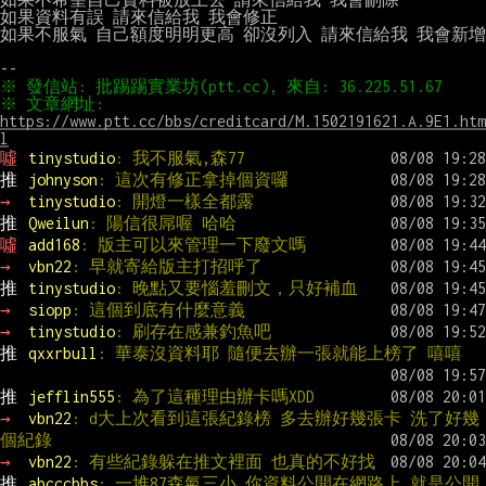
如果資料有誤 請來信給我 我會修正

如果不服氣 自己額度明明更高 卻沒列入 請來信給我 我會新增

※ 文章網址: 
https://www.ptt.cc/bbs/creditcard/M.1502191621.A.9E1.htm
l
噓 
tinystudio
: 我不服氣,森77
推 
johnyson
: 這次有修正拿掉個資囉
→ 
tinystudio
: 開燈一樣全都露
推 
Qweilun
: 陽信很屌喔 哈哈
噓 
add168
: 版主可以來管理一下廢文嗎
→ 
vbn22
: 早就寄給版主打招呼了
推 
tinystudio
: 晚點又要惱羞刪文，只好補血
→ 
siopp
: 這個到底有什麼意義
→ 
tinystudio
: 刷存在感兼釣魚吧
推 
qxxrbull
: 華泰沒資料耶 隨便去辦一張就能上榜了 嘻嘻
推 
jefflin555
: 為了這種理由辦卡嗎XDD
→ 
vbn22
: d大上次看到這張紀錄榜 多去辦好幾張卡 洗了好幾
個紀錄
→ 
vbn22
: 有些紀錄躲在推文裡面 也真的不好找
推 
abcccbbs
: 一堆87森氣三小 你資料公開在網路上 就是公開