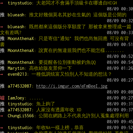
→ 
tinystudio
: 大老闆才不會滿手頂級卡在哪邊自HIGH
推 
blueash
: 推文好幾個莫名其妙在生氣的 這個版是公開的
→ 
blueash
: 既然都來這個版分享額度了 那被拿來整理成一篇
文有差嗎?
推 
MoonAthenaX
: 只是寄信"通知" 我們也尚無回應 可沒有背
書
推 
MoonAthenaX
: 說實在的無違規我們也不能怎樣........
推 
MoonAthenaX
: 要提醒各位別衝動被釣魚QQ
推 
Marytin
: 高收給版友景仰一下
→ 
even0213
: 一種低調炫富又怕別人不知道的想法？
推 
a774532087
: 
http://i.imgur.com/eFmBeeI.jpg
噓 
IamJoey
: ......
推 
tinystudio
: 魚上鉤了
推 
a774532087
: 人家沒有透露年收 XD
→ 
ChungLi5566
: 公開在網路上不代表允許別人蒐集處理利用
→ 
tinystudio
: 年收NA一樣上榜，恭喜