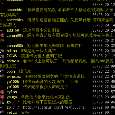
了
→ 
abcccbbs
: 有錢也要有氣度 看看政治人物財產都揭露 人家
有說啥嗎?
→ 
abcccbbs
: 何況你這是自願公開的 又想嘴什麼 有種來告阿 
別笑死人
→ 
add168
: 這次等看多久自刪文
噓 
conan805
: 喔？你寄給版主照會囉？那就可以算在板主身上
啦
→ 
conan805
: 歡迎板主加入舉重隊 有事你扛
推 
sdiaa
: 850是同一個人嗎??
推 
ZXCWS
: 美運卡友也太低調了吧
推 
domain
: 看300以上就可以了, 其他都是雜魚, 因為300要簽
到很上面~
推 
ppon
: 陽信XD
推 
wkheinz
: 有啥好惱羞刪文的 不太懂這邏輯
→ 
yo1005
: 陽信有認識的人超過啦   25萬
→ 
yo1005
: 代表陽信很少人辦就是了
噓 
cylan
: 。
噓 
youga
: 拿政治人物來比根本來亂的
推 
go1717
: 比較好奇下面這些人的額度
→ 
go1717
: 
http://i.imgur.com/F7e7h86.png
推 
relio
: 支持