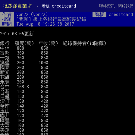
批踢踢實業坊
›
creditcard
聯絡資訊
關於我們
看板
作者
vbn22 (vbn22)
看板
creditcard
標題
[閒聊] 板上各銀行最高額度紀錄
時間
Tue Aug  8 19:26:58 2017
2017.08.05更新

銀行  額度(萬)  年收(萬)  紀錄保持者(id隱藏)

中信   888       850      
 darren6688   
富邦   300       850      
 darren6688   
一銀   300       850      
 darren6688   
澳盛   200      1000      
 valsione     
國泰   200       850      
 darren6688   
新光   200       850      
 darren6688   
花旗   200       850      
 darren6688   
永豐   200       850      
 darren6688   
台中   168.8     850      
 darren6688   
台新   150       850      
 darren6688   
日盛   150       850      
 darren6688   
渣打   150       420      
 Robbins      
華南   140       420      
 Robbins      
玉山   120       420      
 Robbins      
聯邦   120       420      
 Robbins      
匯豐   100       850      
 darren6688   
大眾   100       850      
 darren6688   
美運   100       850      
 darren6688   
合庫   100       850      
 darren6688   