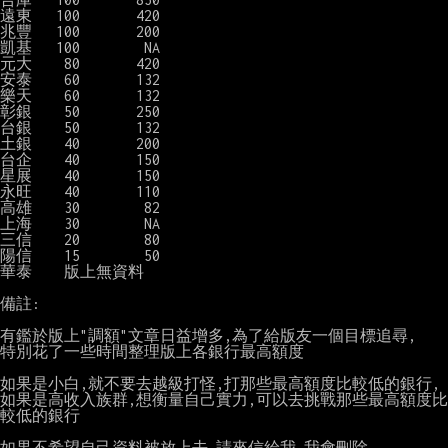
遠東   100       420      
 Robbins      
兆豐   100       200      
 serge23      
凱基   100        NA      
 littmany     
元大    80       420      
 Robbins      
安泰    60       132      
 Dalwin       
樂天    60       132      
 Dalwin       
彰銀    50       250      
 ericlai0406t 
台銀    50       132      
 Dalwin       
土銀    40       200      
 PuloBro      
台企    40       150      
 Photovoltaic 
星展    40       150      
 MUENFENG     
永旺    40       110      
 senju        
高雄    30        82      
 K999         
上海    30        NA      
 inedu        
三信    20        80      
 kuio0115     
陽信    15        50      
 loyamnet     
華泰    版上無資料

備註:

有鑑於版上"調額"文章日益增多,為了給版友一個目標追尋,

特別花了一些時間整理版上各銀行最高額度

如果是小白,就不要去越級打怪,打那些最高額度比較低的銀行,

如果是高收入族群,想衡量自己實力,可以去挑戰那些最高額度比
較低的銀行

如果不希望自己資料被放上去 請來信給我 我會刪除
