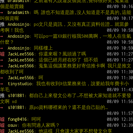
推 
bradsmith
: 之前還有人說違反個資法,覺得很好笑,蒐集這
個是能賣錢
→ 
bradsmith
: 嗎 誰也不知道是誰,沒人知道是不是真的,這能
叫個資喔
推 
Andosinjo
: po文只是資訊，又沒有真正資料佐證… 就當參
考啊！我也
→ 
Andosinjo
: 可以po一篇XX銀行核我500萬啊，一堆人在生氣
什麼？
→ 
Andosinjo
: 同樣樓上
噓 
JackLee5566
: 你還來喔？風頭過了嗎
→ 
JackLee5566
: 這個已經月經在吵了 煩不煩
→ 
JackLee5566
: 蒐集這個讓業務更好寄信推卡啊 我只是推文
都收到了呵
→ 
JackLee5566
: 呵
→ 
tinystudio
: 我也有收到X信業務來信，說要給我年費卡小
羊毛
推 
s101881
: 都自己上來發文公布了…不想被大家知道就不要發
文啊 xd
→ 
s101881
: 原po資料哪裡來的？還不是自己貼的…
噓 
fong0416
: 呵呵
噓 
osuv
: 你有問過人家嗎？
噓 
JackLee5566
: 他這樣 只會讓大家更不想發文分享