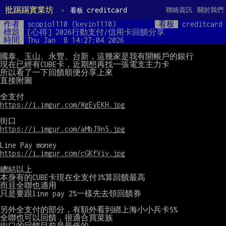
批踢踢實業坊
›
creditcard
聯絡資訊
關於我們
看板
作者
scopio1110 (kevin1110)
看板
creditcard
標題
[心得] 2026行動支付/信用卡回饋分享
時間
Thu Jan  8 14:27:04 2026
國泰、玉山、永豐、台新，這幾家是我有開帳戶的銀行

現在已經有CUBE卡，近期想再找一張電支主力卡

所以看了一下回饋順便分享上來

直接附圖

https://i.imgur.com/WgEyEKH.jpg
https://i.imgur.com/aMbJ9n5.jpg
https://i.imgur.com/cGKfViv.jpg
總結以上

本身有的CUBE卡現在全支付3%算回饋最高

而且全聯也適用

只是要跟line pay 2%一樣先去領回饋券

另外全支付的部分，有額外看到綁上海小小兵卡5%

全聯也可以回饋，很適合買菜族

街口的回饋目前是最低的
