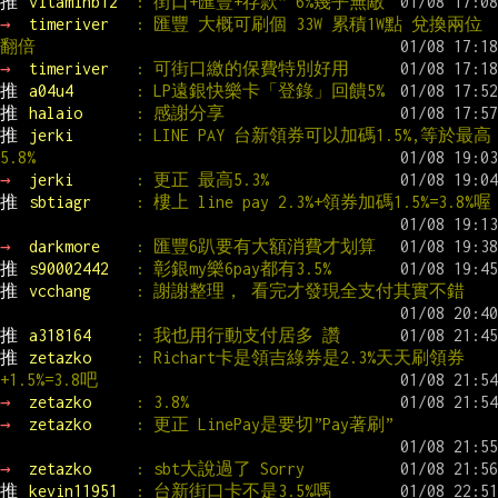
推 
vitaminb12  
: 街口+匯豐+存款^ 6%幾乎無敵
→ 
timeriver   
: 匯豐 大概可刷個 33W 累積1W點 兌換兩位
翻倍
→ 
timeriver   
: 可街口繳的保費特別好用
推 
a04u4       
: LP遠銀快樂卡「登錄」回饋5%
推 
halaio      
: 感謝分享
推 
jerki       
: LINE PAY 台新領券可以加碼1.5%,等於最高
5.8%
→ 
jerki       
: 更正 最高5.3%
推 
sbtiagr     
: 樓上 line pay 2.3%+領券加碼1.5%=3.8%喔
→ 
darkmore    
: 匯豐6趴要有大額消費才划算
推 
s90002442   
: 彰銀my樂6pay都有3.5%
推 
vcchang     
: 謝謝整理， 看完才發現全支付其實不錯
推 
a318164     
: 我也用行動支付居多 讚
推 
zetazko     
: Richart卡是領吉綠券是2.3%天天刷領券
+1.5%=3.8吧
→ 
zetazko     
: 3.8%
→ 
zetazko     
: 更正 LinePay是要切”Pay著刷”
→ 
zetazko     
: sbt大說過了 Sorry
推 
kevin11951  
: 台新街口卡不是3.5%嗎