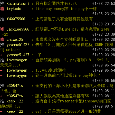
推 
Kazamatsuri 
: 只有指定通路才有3.5%
噓 
trytodo     
: line pay money跟line pay不一樣
推 
f40075566   
: 上海講過了只有全聯有其他沒有
噓 
JackLee5566 
: 紅明顯LPM不是Line pay 還有兆豐BT21有
1+2%
噓 
chiwei25    
: 永豐現金沒有全支付吧是街口
推 
yvonne51427 
: 去年 10 月開始大部分消費也從 CUBE 跳槽
到 unicard
→ 
yvonne51427 
:  了
推 
lovemaygen  
: 台新領券加碼1.5, pay著刷3.8+1.5=5.3, 
天天刷3.3+
→ 
lovemaygen  
: 1.5=4.8以此類推
→ 
lovemaygen  
: 到一月底前也可以當line pay神卡了
推 
c30547tw    
: 全支付的上海小小兵是限全聯跟大全聯，寫
「含」會
→ 
c30547tw    
: 讓人誤以為其他通路刷都有5%
推 
keep1122    
: 還有台中銀行mysense卡配linepay/街口回
饋6%喔（30
→ 
keep1122    
: 00），只是還需要2000／月一般消費