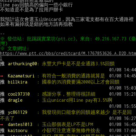
line pay回饋高的偏向一些小銀行

不知道是不是為了拉用戶辦卡

我預計這次會選玉山Unicard，因為三家電支都有在百大通路裡

如果有漏掉或是錯的地方請再指教

※ 發信站: 批踢踢實業坊(ptt.cc), 來自: 49.216.167.73 (臺
※ 文章網址: 
https://www.ptt.cc/bbs/creditcard/M.1767853626.A.D2D.htm
l
推 
arthurking00
: 永豐大戶卡是不是全通路3.5%回饋
→ 
Kazamatsuri 
: 有符合一般消費的通路就算是
推 
billkira    
: 國泰的3%消費要滿2000以上才會回饋
推 
cool97310   
: 感謝分享，整理得很詳細
推 
dragle      
: 玉山unicard用line pay有3.5%啊
推 
yc861129    
: 我發現街口能拿的回饋越來越少 是不是回
不去了
→ 
dantes1013  
: 玉山那個表是LP不是LPM
推 
kaitooru    
: 小額可注意逐筆無條件捨去