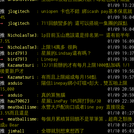
推 
jlogitech   
: uniopen 卡也不錯 綁icash pay基本保底就
4%
→ 
jlogitech   
: 711回饋蠻多的 還可以搭統一集團的踩點
推 
NicholasTse3
: lp目前玉山應該還是排名第一 還有前半年
7.5%
→ 
NicholasTse3
: 上限14萬多 很夠
推 
bird7913    
: 星展的Lindsay還有嗎？
→ 
bird7913    
: Linepay
推 
Kazamatsuri 
: 12/31前辦的才有每月上限1000點加碼 1/1
後要新戶才
→ 
Kazamatsuri 
: 有而且上限縮成每月150點
推 
asduio      
: 陽信linepay綁小叮噹+彭大，雙五啪上限
15,000
→ 
asduio      
: 真的算無腦
推 
hau790623   
: 星展LinePay 10%屌打到6/30
推 
meatballisme
: 永豐大戶配街口或者line pay 直接現金
3.5%而且還是
→ 
meatballisme
: 每個月累積算回饋不是單筆算，超商之類換
成u Bear
推 
jimhall     
: 全聯就別想東想西了