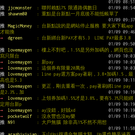
推 
jjcmonster  
: 聯邦賴點7% 限通路偶數日
推 
shawnm80    
: 重點是台新點一月底後不能抵帳單了
推 
MagicMoney  
: 台新點說的是網站停止服務 要大家下載app
才能換
→ 
dgreen      
: 台新綁台新PAY才有5.3  LINE PAY最多3.8
推 
lovemaygen  
: 樓上不對吧，1.5%是另外加碼的，網頁也沒
寫只限台
→ 
lovemaygen  
: 新pay
→ 
lovemaygen  
: 這個券有限量20萬份
推 
lovemaygen  
: line pay選方案pay著刷，3.8+加碼1.5，最
高也是5.3
推 
lovemaygen  
: 更正，剛去重看一次，pay著刷綁line pay
是2.3%，加
→ 
lovemaygen  
: 上領券加碼1.5%才是3.8%，要有5.3%只能綁
定用台新p
→ 
lovemaygen  
: ay沒錯，好賊xd
→ 
pocketwolf  
: 沒永豐也沒my樂
推 
N91         
: 大戶無腦 除非高1%不然不用想
推 
arashivivian
: 玉山Uni很適合無腦大額，Up選也幾乎涵蓋