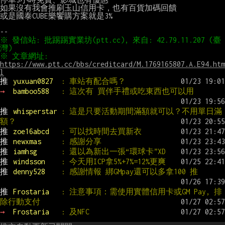
如果沒有我會推刷玉山信用卡，也有百貨加碼回饋

或是國泰CUBE樂饗購方案就是3%

※ 發信站: 批踢踢實業坊(ptt.cc), 來自: 42.79.11.207 (臺
※ 文章網址: 
https://www.ptt.cc/bbs/creditcard/M.1769165807.A.E94.htm
l
推 
yuxuan0827  
: 車站有配合嗎？
→ 
bamboo588   
: 這次有 買伴手禮或吃東西也可以用
推 
whisperstar 
: 這是只要活動期間滿額就可以？不用單日滿
額？
推 
zoe16abcd   
: 可以找時間去買新衣
推 
newxmas     
: 感謝分享
推 
iamhsg      
: 還以為新出一張“環球卡”XD
推 
windsson    
: 今天用ICP拿5%+7%=12%更爽
推 
denny528    
: 感謝情報 綁GMpay還可以多拿100 推
推 
Frostaria   
: 注意事項：需使用實體信用卡或GM Pay, 排
除行動支付
→ 
Frostaria   
: 及NFC