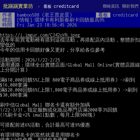
批踢踢實業坊
›
creditcard
聯絡資訊
關於我們
看板
作者
bamboo588 (老王賣皮蛋)
看板
creditcard
標題
[情報] 環球卡有利新春刷卡回饋最高9%
時間
Fri Jan 23 18:56:45 2026
https://i.imgur.com/C342oVN.jpeg
去年年前買電動椅有搭到這檔活動，再搭配店內活動，整體折扣
蠻低的

今年的信用卡回饋好像又更好，分享給各位參考

活動期間：2026/1/22-2/25

適用通路：環球全台實體店面/Global Mall Online(實體店跟線
上分開計算)

滿$10,000回饋5%(上限 800電子商品券或線上抵用券) ->刷到
$16,000拿滿

滿$20,000回饋6%(上限1,800電子商品券或線上抵用券) ->刷到
$30,000拿滿

刷中信Global Mall 聯名卡還有額外加碼

1/22-3/31，指定服飾或化妝品專門店滿2000享3%回饋

(1%刷卡金+2% imall點數，每月上限900塊)

可搭配前述6%活動，合計最高可達9%優惠

--

有環球聯名卡的當然就還是用聯名卡

停車3小時免費、影城也有優惠
