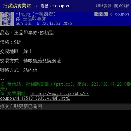
批踢踢實業坊
›
e-coupon
聯絡資訊
關於我們
看板
作者
miniss (一種感覺)
看板
e-coupon
標題
徵 王品即享券
時間
Sun Jul  6 22:43:53 2025
品名：王品即享券-餘額型

價格：9折

交易地區：線上

交易方式：轉帳後給兌換網址

聯絡方式：站內信

※ 發信站: 批踢踢實業坊(ptt.cc), 來自: 223.138.17.28 (臺
※ 文章網址: 
https://www.ptt.cc/bbs/e-
coupon/M.1751813035.A.49F.html
推文自動更新已關閉