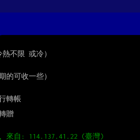
熱不限 或冷）

行轉帳

轉贈
