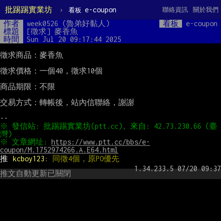
批踢踢實業坊
›
e-coupon
聯絡資訊
關於我們
看板
作者
week0526 (魯弟好黏人)
看板
e-coupon
標題
[徵求] 麥香魚
時間
Sun Jul 20 09:17:44 2025
徵求商品：麥香魚

徵求價格：一個40，徵求10個

商品期限：不限

交易方式：轉帳後，站內信聯絡，謝謝

※ 發信站: 批踢踢實業坊(ptt.cc), 來自: 42.73.230.66 (臺
※ 文章網址: 
https://www.ptt.cc/bbs/e-
coupon/M.1752974266.A.E64.html
推 
kcboy123
: 同徵4個，原PO優先
推文自動更新已關閉