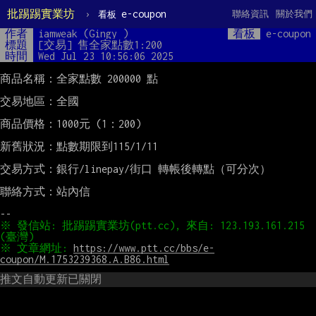
批踢踢實業坊
›
e-coupon
聯絡資訊
關於我們
看板
作者
iamweak (Gingy )
看板
e-coupon
標題
[交易] 售全家點數1:200
時間
Wed Jul 23 10:56:06 2025
商品名稱：全家點數 200000 點

交易地區：全國

商品價格：1000元 (1：200)

新舊狀況：點數期限到115/1/11

交易方式：銀行/linepay/街口 轉帳後轉點（可分次）

聯絡方式：站內信

※ 發信站: 批踢踢實業坊(ptt.cc), 來自: 123.193.161.215 
※ 文章網址: 
https://www.ptt.cc/bbs/e-
coupon/M.1753239368.A.B86.html
推文自動更新已關閉