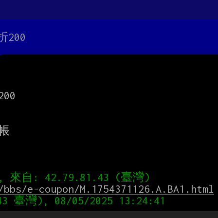
折200
0

帳

/bbs/e-coupon/M.1754371126.A.BA1.html