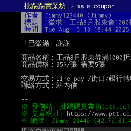
批踢踢實業坊
›
e-coupon
看板
作者
Jimmy123440 (Jimmy)
標題
[徵求] 王品8月股東會1000
時間
Tue Aug  5 13:18:44 2025
「已徵滿」謝謝

商品名稱：王品8月股東券滿1000折20
商品價格：35$/張 需要5張

交易方式：line pay /街口/銀行轉
聯絡方式：站內信

※ 文章網址: 
https://www.ptt.cc