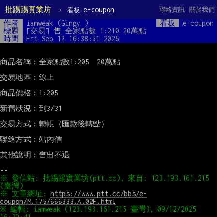
批踢踢實業坊
›
e-coupon
聯絡資訊
關於我們
看板
作者
iamweak (Gingy )
看板
e-coupon
標題
[交易] 售 全家點數 1:210 20萬點
時間
Fri Sep 12 16:38:51 2025
商品名稱：全家點數1:205  20萬點

交易地區：線上

商品價格：1:205

新舊狀況：到3/31

交易方式：轉帳（匯款後轉點）

聯絡方式：站內信

其他說明：售出不退

※ 發信站: 批踢踢實業坊(ptt.cc), 來自: 123.193.161.215 
※ 文章網址: 
https://www.ptt.cc/bbs/e-
coupon/M.1757666333.A.02F.html
※ 編輯: iamweak (123.193.161.215 臺灣), 09/12/2025 