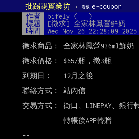
批踢踢實業坊
›
e-coupon
看板
作者
bifely (   )
標題
[徵求] 全家林鳳營鮮奶
時間
Wed Nov 26 22:28:09 2025
徵求商品： 全家林鳳營936ml鮮奶

徵求價格： $65/瓶，徵3瓶

到期日：   12月之後

聯絡方式： 站內信

交易方式： 街口、LINEPAY、銀行轉
           轉帳後APP轉贈
