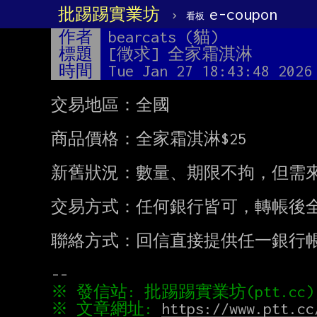
批踢踢實業坊
›
e-coupon
看板
作者
bearcats (貓)
標題
[徵求] 全家霜淇淋
時間
Tue Jan 27 18:43:48 2026
交易地區：全國

商品價格：全家霜淇淋$25

新舊狀況：數量、期限不拘，但需來
交易方式：任何銀行皆可，轉帳後全
聯絡方式：回信直接提供任一銀行帳
※ 文章網址: 
https://www.ptt.cc