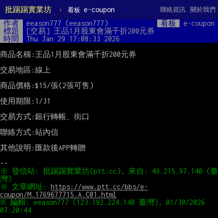
批踢踢實業坊
›
e-coupon
聯絡資訊
關於我們
看板
作者
eeason777 (eeason777)
看板
e-coupon
標題
[交易] 王品1月股東會滿千折200元券
時間
Thu Jan 29 17:08:33 2026
商品名稱:王品1月股東會滿千折200元券

交易地區:線上

商品價格:$15/張(2張可售)

使用期限:1/31

交易方式:銀行轉帳、街口

聯絡方式:站內信

其他說明:匯款後APP轉贈

※ 發信站: 批踢踢實業坊(ptt.cc), 來自: 49.215.97.140 (臺
※ 文章網址: 
https://www.ptt.cc/bbs/e-
coupon/M.1769677715.A.C01.html
※ 編輯: eeason777 (123.192.224.148 臺灣), 01/30/2026 