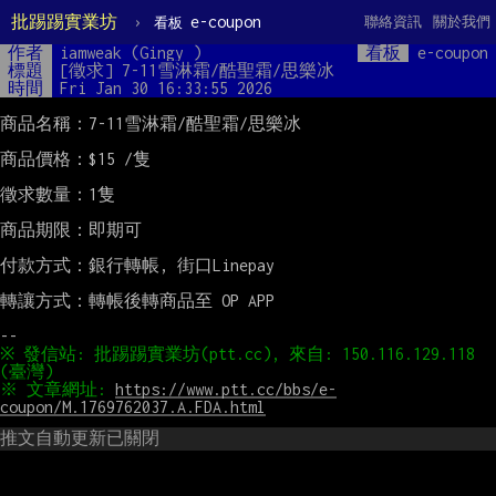
批踢踢實業坊
›
e-coupon
聯絡資訊
關於我們
看板
作者
iamweak (Gingy )
看板
e-coupon
標題
[徵求] 7-11雪淋霜/酷聖霜/思樂冰
時間
Fri Jan 30 16:33:55 2026
商品名稱：7-11雪淋霜/酷聖霜/思樂冰

商品價格：$15 /隻

徵求數量：1隻

商品期限：即期可

付款方式：銀行轉帳, 街口Linepay

轉讓方式：轉帳後轉商品至 OP APP

※ 發信站: 批踢踢實業坊(ptt.cc), 來自: 150.116.129.118 
※ 文章網址: 
https://www.ptt.cc/bbs/e-
coupon/M.1769762037.A.FDA.html
推文自動更新已關閉