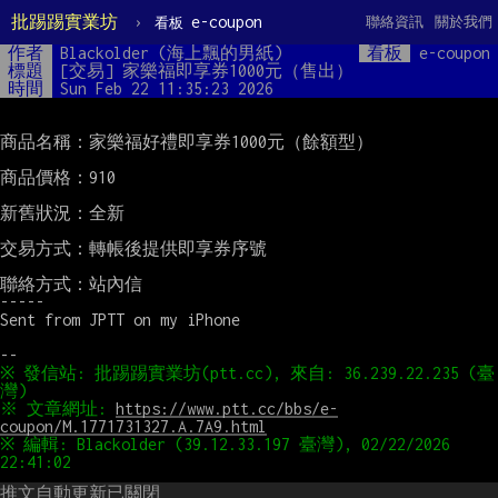
批踢踢實業坊
›
e-coupon
聯絡資訊
關於我們
看板
作者
Blackolder (海上飄的男紙)
看板
e-coupon
標題
[交易] 家樂福即享券1000元（售出）
時間
Sun Feb 22 11:35:23 2026
商品名稱：家樂福好禮即享券1000元（餘額型）

商品價格：910

新舊狀況：全新

交易方式：轉帳後提供即享券序號

聯絡方式：站內信

-----

Sent from JPTT on my iPhone

※ 發信站: 批踢踢實業坊(ptt.cc), 來自: 36.239.22.235 (臺
※ 文章網址: 
https://www.ptt.cc/bbs/e-
coupon/M.1771731327.A.7A9.html
※ 編輯: Blackolder (39.12.33.197 臺灣), 02/22/2026 
推文自動更新已關閉