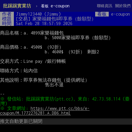
批踢踢實業坊
›
e-coupon
聯絡資訊
關於我們
看板
作者
Jimmy123440 (Jimmy)
看板
e-coupon
標題
[交易] 家樂福錢包&即享券（餘額型）
時間
Sat Feb 28 18:57:59 2026
商品名稱：a. 4899家樂福錢包

                   b. 5000家樂福即享券（餘額型）

商品價格：a. 4500$ （92折）

                   b. 4600$ （92折） 剩餘2

交易方式：Line pay /銀行轉帳

聯絡方式：站內信

其他說明：即享券無法存錢包（提供網址）

                   售出不退

※ 發信站: 批踢踢實業坊(ptt.cc), 來自: 42.73.58.114 (臺
※ 文章網址: 
https://www.ptt.cc/bbs/e-
coupon/M.1772276281.A.DB6.html
推文自動更新已關閉