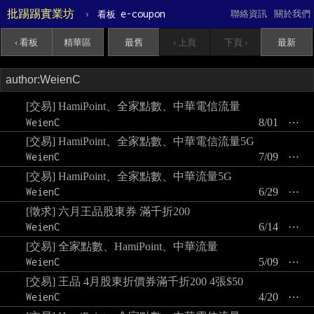
批踢踢實業坊
›
e-coupon
聯絡資訊
關於我們
看板
‹ 看板
精華區
最舊
‹ 上頁
下頁 ›
最新
[交易] HamiPoint、全家點數、中華電信流量
WeienC
8/01
⋯
[交易] HamiPoint、全家點數、中華電信流量5G
WeienC
7/09
⋯
[交易] HamiPoint、全家點數、中華流量5G
WeienC
6/29
⋯
[徵求] 六月王品股東券 滿千折200
WeienC
6/14
⋯
[交易] 全家點數、HamiPoint、中華流量
WeienC
5/09
⋯
[交易] 王品 4月股東折價券滿千折200 4張$50
WeienC
4/20
⋯