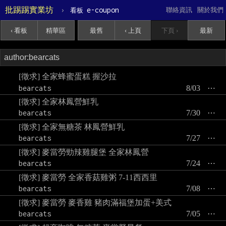
批踢踢實業坊
›
e-coupon
聯絡資訊
關於我們
看板
‹ 看板
精華區
最舊
‹ 上頁
下頁 ›
最新
[徵求] 全家蜂蜜蛋糕 握沙拉
bearcats
8/03
⋯
[徵求] 全家林鳳營鮮乳
bearcats
7/30
⋯
[徵求] 全家無糖茶 林鳳營鮮乳
bearcats
7/27
⋯
[徵求] 麥當勞勁辣雞腿堡 全家林鳳營
bearcats
7/24
⋯
[徵求] 麥當勞 全家香菇雞粥 7-11西西里
bearcats
7/08
⋯
[徵求] 麥當勞 麥香雞 豬肉滿福堡加蛋+美式
bearcats
7/05
⋯