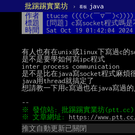
批踢踢實業坊
›
java
看板
作者
ttucse ((((>(￣▽￣)<))))
標題
[問題] c寫socket程式嗎
時間
Sat Oct 19 01:42:04 2024
有人也有在unix或linux下寫過c的so
是不是要學如何寫ipc程式

inter process communication

是不是比在java寫socket程式麻煩很
java用thread就搞定了

想請教一下用c寫過也在java寫過的
※ 文章網址: 
https://www.ptt.cc
推文自動更新已關閉