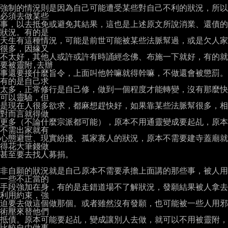
強制的情況則是因為自己可能遭受某些對自己不利的狀況，所以
必須去做某些

事，以去抵免或避免其結果，這也是上述原文所說消業、還債的
狀況。有的是

天生有這種情況，可能是前世可能被某些法脈幫過，或是欠人家
很多，因緣又

不太好，其他人或許或許有時誦經念佛、布施一下就好，有的就
要被靈附,去辦

事還要接什麼旨令，上面叫他幹嘛就得幹嘛，不做還會被懲罰。
有的是自己求

太多，正常修行是自己修，做到一個程度才能轉變，沒有那麼快
可以靈驗，但

是現在人很多欲求，都麻想趕快好，如果靠某些法脈幫很多，相
對而言就得做

更多（不論什麼宗派都可能），原本不用通靈變成要起乩，原本
不需出家就有

心態避世、現實紛擾、孤家寡人的狀況，原本不需要建寺蓋廟就
得花大筆錢做

甚至要去找人募捐。

非自願的狀況就是自己原本不需要承擔上面講的那些事，被人用
一些不正當的

手段強加在身，有的是走錯道場不了解狀況，發願結果被人拿去
利用約束，強

迫要去做這個做那個。或者雖然沒有發願，也可能被一些人用邪
術壓來替他們

抵債。原本可能要起乩，變成讓別人去做，就可以不用被靈附，
比較自由做事
