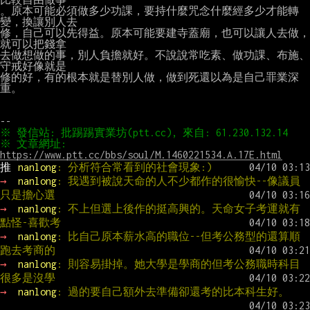
。原本可能必須做多少功課，要持什麼咒念什麼經多少才能轉
變，換讓別人去

修，自己可以先得益。原本可能要建寺蓋廟，也可以讓人去做，
就可以把錢拿

去做想做的事，別人負擔就好。不說說常吃素、做功課、布施、
守戒好像就是

修的好，有的根本就是替別人做，做到死還以為是自己罪業深
重。

※ 文章網址: 
https://www.ptt.cc/bbs/soul/M.1460221534.A.17E.html
推 
nanlong
: 分析符合常看到的社會現象:)
→ 
nanlong
: 我遇到被說天命的人不少都作的很愉快--像議員
只是擔心選
→ 
nanlong
: 不上但選上後作的挺高興的。天命女子考運就有
點怪-喜歡考
→ 
nanlong
: 比自己原本薪水高的職位--但考公務型的還算順
跑去考商的
→ 
nanlong
: 則容易掛掉。她大學是學商的但考公務職時科目
很多是沒學
→ 
nanlong
: 過的要自己額外去準備卻還考的比本科生好。