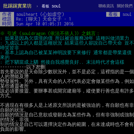
批踢踢實業坊
›
soul
聯絡資訊
關於我們
看板
作者
soulheart (心如虛空)
看板
soul
標題
Re: [聊天] 天命女子 - 1
時間
Sun Apr 10 01:05:31 2016
: 九成以上的人都是這種狀況 結果這些人卻說自己帶天命 豈不
: 基本上認為自己被某某神明說要下來修行 通常都是帶業還債
-----------以下恕刪

首先要說的是天命除少數狀況外，並不是必定，這裡指的是一個
人的潛能及潛

勢發展性。另外，具有天命的人不代表必定會做某些作為，例如
某些通靈者所

說必須要接靈、要辦事甚或開宮建廟等，縱使要行善也是有許多
方式。

不過現在有很多人是上述原文所說的是被強迫的，有自願也有非
自願的狀況。

自願的情況是自己意欲或發願去為某些作為，但有非強制或強制
的情況，非強

制的情況是自己可以選擇決定作為的範圍，在未達成時也不會有
負面的影響。
