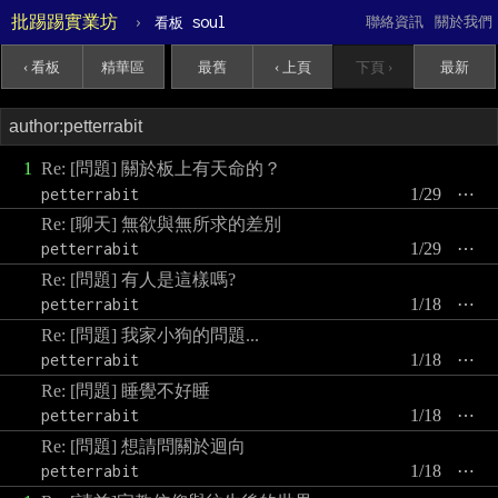
批踢踢實業坊
›
soul
聯絡資訊
關於我們
看板
‹ 看板
精華區
最舊
‹ 上頁
下頁 ›
最新
1
Re: [問題] 關於板上有天命的？
petterrabit
1/29
⋯
Re: [聊天] 無欲與無所求的差別
petterrabit
1/29
⋯
Re: [問題] 有人是這樣嗎?
petterrabit
1/18
⋯
Re: [問題] 我家小狗的問題...
petterrabit
1/18
⋯
Re: [問題] 睡覺不好睡
petterrabit
1/18
⋯
Re: [問題] 想請問關於迴向
petterrabit
1/18
⋯