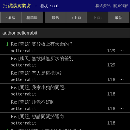
批踢踢實業坊
›
soul
聯絡資訊
關於我們
看板
‹ 看板
精華區
最舊
‹ 上頁
下頁 ›
最新
1
Re: [問題] 關於板上有天命的？
petterrabit
1/29
⋯
Re: [聊天] 無欲與無所求的差別
petterrabit
1/29
⋯
Re: [問題] 有人是這樣嗎?
petterrabit
1/18
⋯
Re: [問題] 我家小狗的問題...
petterrabit
1/18
⋯
Re: [問題] 睡覺不好睡
petterrabit
1/18
⋯
Re: [問題] 想請問關於迴向
petterrabit
1/18
⋯