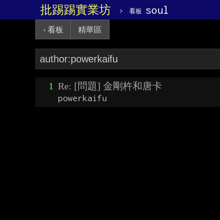
批踢踢實業坊
›
soul
看板
‹ 看板
精華區
1
Re: [問題] 金剛杵和唐卡
powerkaifu