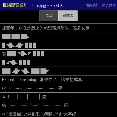
批踢踢實業坊
›
EXID
聯絡資訊
關於我們
beta
精華區
看板
精華區
那些年，寫在沙灘上的願望隨風飄散，追夢女孩
███ ███ ██◣
█ ◥█◣◢█◤ █ █ █
Ⓔ ███ ◥█◣◤ █ █ █
█ ◢◥█◣ █ █ █
███ ◢█◤◥█◣ ███ ██◤
Exceed In Dreaming。相信自己，讓夢想成真。
粉 ╭ ╭─╮╭─╮╭─╮╭─╮ 專
☻ ∣ ├─ │─╮│─╮∣ │ 屬
絲 ╰─╯╰─╯╰─╯╰─╯╰─╯ 區
✉ Σ圖書館Σ◎奔跑吧 ◎新聞/歷史/大事紀